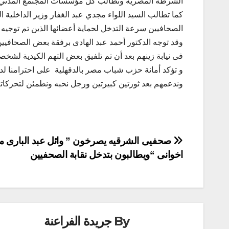
الشرطة المصرية وتطالب كل مؤسسات المجتمع المدني سرع
كما تطالب السيد اللواء مجدي عبد الغفار وزير الداخلية
الصحافيين سرعة التدخل لحماية أعضائها الذين تم توجيه ل
وقد توجه الدكتور أحمد عبد الهادى برفقة بعض الصحافيين
فى نيابة زينهم بعد أن تم تلفيق بعض التهم الكيدية لشخص
و تؤكد أمانة حزب شباب مصر بالدقهلية على احترامنا ل
وندعمهم بعد ثورتين كبيرتين ورجل نحبه ونطمئن لتحركا
تصفّح
صحفيى الشرقيه يصرخون ” وائل عبد البارى 
اخوانى “ويطالبون بتدخل نقابة الصحفيين
المقالات
By
جريدة الفراعنة