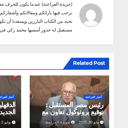
(جريدة الفراعنة) عندما يكون للحرف مع
نرحب فيها بآرائكم ومقالاتكم وأشعاركم و
نخبه من الكتاب البارزين ويسعدنا أن ت
مستقبل له جذور أسسها محمد زكي في ديسمبر 2011 البريد الإلكتروني l.com
Related Post
أخبار الفراعنة
أخبار الفراع
رئيس مصر المستقبل :
الدقهل
توقيع بروتوكول تعاون مع
الجديد 
مجلس القبائل المصرية
امل تحق
مايو 30, 2025
جريدة الفراعنة
يوليو 5, 2024
والعائلات يهدف لحل
الدقهلي