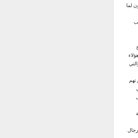
ن لما
غب
ؤلاء
التي
 تهم
رجال