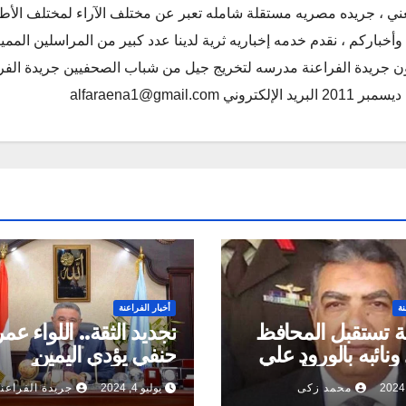
ني ، جريده مصريه مستقلة شامله تعبر عن مختلف الآراء لمختلف الأط
أخباركم ، نقدم خدمه إخباريه ثرية لدينا عدد كبير من المراسلين الممي
كون جريدة الفراعنة مدرسه لتخريج جيل من شباب الصحفيين جريدة الفر
alfaraena1@gmai
نة
أخبار الفراعنة
ية تستقبل المحافظ
تجديد الثقة.. اللواء عم
ونائبه بالورود علي
حنفي يؤدي اليمين
يق امنيات أبناء
الدستورية محافظاً للبح
محمد زكى
يوليو 4, 2024
جريدة الفراعنة
ة
الأحمر