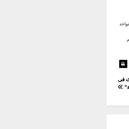
واجد
م
دث فى
ة”