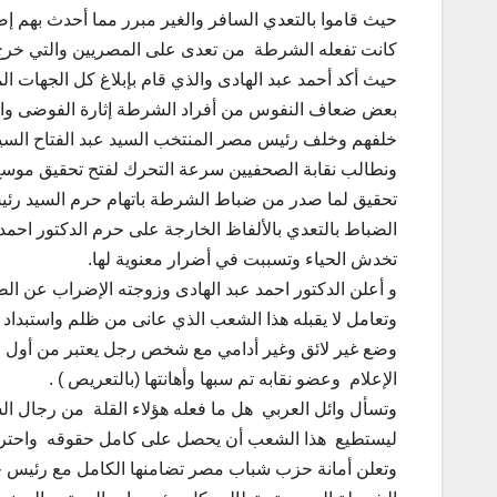
حيث قاموا بالتعدي السافر والغير مبرر مما أحدث بهم إص
كانت تفعله الشرطة من تعدى على المصريين والتي خرج
حيث أكد أحمد عبد الهادى والذي قام بإبلاغ كل الجهات ا
بعض ضعاف النفوس من أفراد الشرطة إثارة الفوضى وال
خلفهم وخلف رئيس مصر المنتخب السيد عبد الفتاح الس
ونطالب نقابة الصحفيين سرعة التحرك لفتح تحقيق موسع لق
تحقيق لما صدر من ضباط الشرطة باتهام حرم السيد رئيس 
الضباط بالتعدي بالألفاظ الخارجة على حرم الدكتور احمد 
تخدش الحياء وتسببت في أضرار معنوية لها.
و أعلن الدكتور احمد عبد الهادى وزوجته الإضراب عن ال
وتعامل لا يقبله هذا الشعب الذي عانى من ظلم واستبداد ه
وضع غير لائق وغير أدامي مع شخص رجل يعتبر من أول 
الإعلام وعضو نقابه تم سبها وأهانتها (بالتعريص ) .
وتسأل وائل العربي هل ما فعله هؤلاء القلة من رجال ا
ليستطيع هذا الشعب أن يحصل على كامل حقوقه واحترا
وتعلن أمانة حزب شباب مصر تضامنها الكامل مع رئيس 