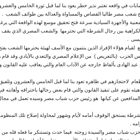
ابات في واقعه تعتبر نذير خطر يعود بنا لما قبل ثورة الخامس والعشرو
 شعب مصر طالبا القصاص والمساواة والعدالة بين طوائف الشعب .
لمعنية والأجهزة السيادية سرعة فتح تحقيق موسع لهذه الواقعة التي ير
كراهية بين رجال الشرطة التي نحترمها والشعب المصري الذي يقف
يسى .
يام هؤلاء الإفراد الذين ينتمون مع الأسف لهيئة يحترمها الشعب بفتح
الحزب (بالتعريص ) من الإعلام المصري والتعدي بالأيادي وقد قام ه
عبد الهادى بألفاظ خارجه عن الآداب العام والتي يعاقب عليه القانون و
طعام لاحتجازهم في ظاهره تعود بنا لما قبل الخامس والعشرون وتلفيق
يئه تقوم على تنفيذ القانون والتي قام بعض رجالها باختراقه وأهانته في
المدافعين عن كيانها هو رئيس حزب شباب مصر وسيده تعمل في مجال
لشرطة يستحق الوقوف أمامه لأيام وشهور لمحاولة إصلاح تلك المنظومة
مه .
حزب شباب مصر والسيدة زوجته فيما حدث وتستنكر ما فعله قله من 