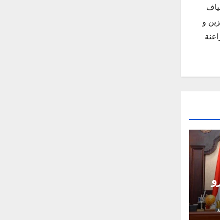
ياف
زين و
اعنة
رو
ر