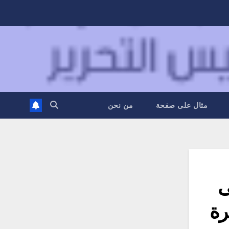
مثال على صفحة
من نحن
ى
رة