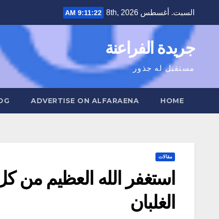
Ski
السبت. أغسطس 8th, 2026
9:11:23 AM
t
conten
جريدة الفراعنة
مستقبل له جذور
OG
ADVERTISE ON ALFARAENA
HOME
مقالات
استغفر الله العظيم من كل
الغلبان