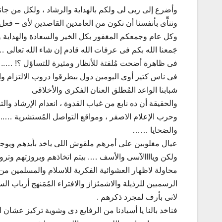
وأضرع إلى ربى لى ولكم بالهداية والرشاد ، ولكل من جان
وننآّى بأنفسنا أن نكون من العامدين القاصدين لأى – فع
وكل عام وجمعكم المغفور بكل الخير والسعادة والهداية وا
جَمعنا الله بكم فى عرفات الله قادم إن شاء الله تعالى ….
فى ظاهرة أضحت مُلفتة للأنظار ومثيرة للتساؤل ؟! ….. 
فى ناس كتير أوى اليومين دول بيطرقوا دروب الالتزام وال
شبابنا الواعد المُطلق العنان الفكرى والأخلاقى
والحقيقة أن ده نابع من غياب القدوة ، انعدام الإرشاد وال
وحرب الإعلام الاصفر ، ومواقع التواصل المُستشرية …..
والضحايا ……
عيال مغلوبين على أمرهم ملقوش اللى ياخد بأيدهم ويوجيههم
ولكن وياااالآسى والأسف …. بيتم اتخاذهم وبروزتهم وتر
محاولة لاظهار العشوائية الفكرية للاسلام والمسلمين 
الرسميين للرذيلة والاشمئزاز والافتراء المُمَنهج أرباب
لانى بأرف لمجرد ذكرهم .
فناخد بالنا يا أسيادنا من الرفايع دى وشوية تركيز عشان ال