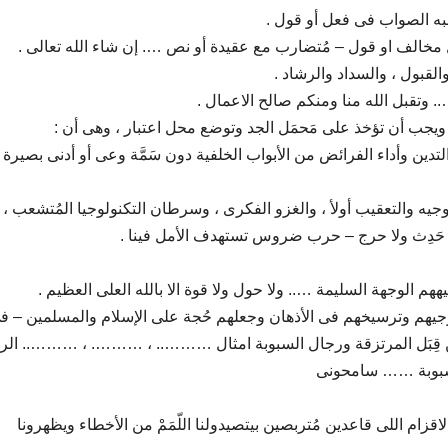
به الصواب فى فعل أو قول .
ل مخالف او قول – مُتضارب مع عقيدة أو نص …. إن شاء الله تعالى .
لقبول ، والسداد والرشاد .
. وتقبل الله منا ومنكم صالح الاعمال .
ويجب أن تؤخذ على مَحمَل الجد وتوضع محل اعتبار ، وهى أن :
تدين وأداء الفرائض من الأبواب الخلفية دون سَمَّة وعى أو أدنى بصيرة
توجيه والتعقيب أولأ ، والغزو الفكرى ، وسرطان التكنولوجيا المُتشعب ،
 حَدِث ولا حرج – حرب ضروس تستهدف الأمل فينا .
 الوجهة السليمة ….. ولا حول ولا قوة الا بالله العلى العظيم .
وجيهم وترسيخهم فى الأذهان وجعلهم حُجة على الإسلام والمسلمين – ف
من قِبَل المرتزقة ورجال السبوبة امثال ……….. ، ………. ، ……….. الر
 السبوبة …… سامحونى
اقزام اللى قاعدين مُتربصين بيتصيدولنا اللّمَمْ من الأخطاء ويظهرونا