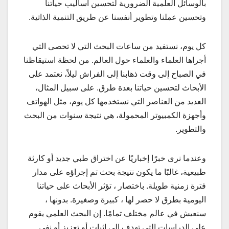
بالوسائل العلمية الضرورية لتحسين أساليب حياتنا
وتحسين عملنا وتطوير أنفسنا عن طريق التنمية الذاتية.
كل يوم، نستفيد من ساعات البحث التي لا تحصى التي
أجراها العلماء والعلماء حول العالم. من لحظة استيقاظنا
في الصباح إلى وقت ذهابنا إلى الفراش ليلاً، نعتمد على
الأبحاث لتحسين حياتنا بعدة طرق. على سبيل المثال،
العديد من العناصر التي نستخدمها كل يوم، مثل الهواتف
وأجهزة الكمبيوتر المحمولة، هي نتيجة سنوات من البحث
والتطوير.
وعندما نرى خبرًا إخباريًا عن اختراق طبي جديد أو كارثة
طبيعية، غالبًا ما يكون نتيجة بحث تم إجراؤه على مدار
فترة زمنية طويلة. باختصار ، تؤثر الأبحاث على حياتنا
اليومية بطرق لا حصر لها ، كبيرة وصغيرة. بدونها ،
سنعيش في عالم مختلف تمامًا. إن البحث العلمي يقوم
على الدراسات التي تهدف إلى إثبات أو تعزيز أو نفي