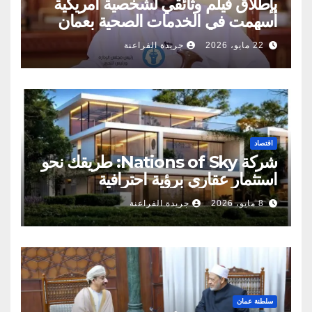
بإطلاق فيلم وثائقي لشخصية أمريكية
أسهمت في الخدمات الصحية بعمان
22 مايو، 2026
جريدة الفراعنة
اقتصاد
شركة Nations of Sky: طريقك نحو
استثمار عقاري برؤية احترافية
8 مايو، 2026
جريدة الفراعنة
سلطنة عمان