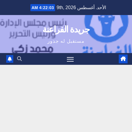
Ski
الأحد. أغسطس 9th, 2026
4:22:04 AM
t
conten
جريدة الفراعنة
مستقبل له جذور