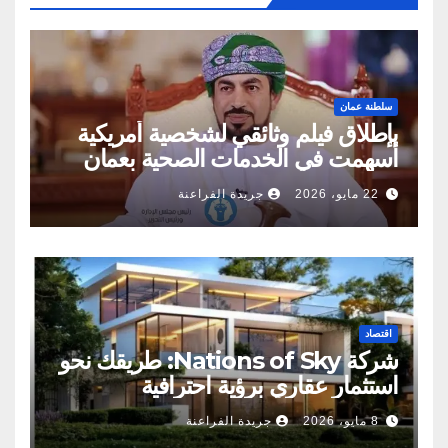
سلطنة عمان
بإطلاق فيلم وثائقي لشخصية أمريكية
أسهمت في الخدمات الصحية بعمان
22 مايو، 2026
جريدة الفراعنة
اقتصاد
شركة Nations of Sky: طريقك نحو
استثمار عقاري برؤية احترافية
8 مايو، 2026
جريدة الفراعنة