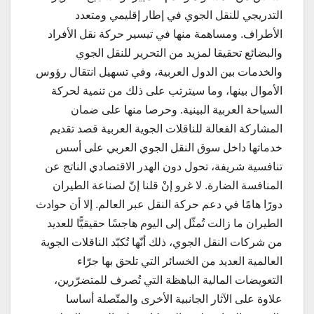
التدريجي للنقل الجوي في إطار إقليمي ومتعدد
الأطراف. ومساهمة منها في تيسير حركة نقل الأفراد
والبضائع تحقيقا لمزيد من التحرير للنقل الجوي
والخدمات بين الدول العربية، وفي تسهيل انتقال رؤوس
الأموال بينها، وما سيترتب على ذلك من تنمية لحركة
السياحة العربية البينية. وحرصا منها على ضمان
المشاركة الفعالة للناقلات الجوية العربية قصد تقديم
خدماتها داخل سوق النقل الجوي العربي على أسس
تنافسية شريفة، تحول دون الهدر الاقتصادي الناتج عن
المنافسة الضارة. لا غرو إنْ قلنا إنّ لصناعة الطيران
دورًا هامًا في دعم حركة النقل عبر العالم. إلا أن حوادث
الطيران ما زالت تُمثّل إلى اليوم هاجسًا حقيقيًّا للعديد
من شركات النقل الجوي، ذلك أنّها تُكبّد الناقلات الجوية
العالمية العديد من الخسائر التي تلحق بها جرّاء
التعويضات المالية الباهظة التي تُصرف للمتضرّرين،
علاوة على الآثار الجانبية الأخرى والمتّصلة أساسا