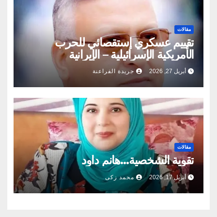
مقالات
تقييم عسكري إستقصائي للحرب
الأمريكية الإسرائيلية – الإيرانية
أبريل 27, 2026
جريدة الفراعنة
مقالات
تقوية الشخصية…هانم داود
أبريل 17, 2026
محمد زكى