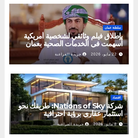
سلطنة عمان
بإطلاق فيلم وثائقي لشخصية أمريكية
أسهمت في الخدمات الصحية بعمان
22 مايو، 2026
جريدة الفراعنة
اقتصاد
شركة Nations of Sky: طريقك نحو
استثمار عقاري برؤية احترافية
8 مايو، 2026
جريدة الفراعنة