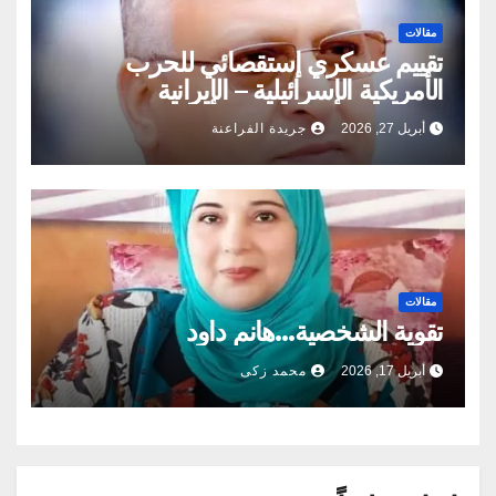
مقالات
تقييم عسكري إستقصائي للحرب
الأمريكية الإسرائيلية – الإيرانية
أبريل 27, 2026
جريدة الفراعنة
مقالات
تقوية الشخصية…هانم داود
أبريل 17, 2026
محمد زكى