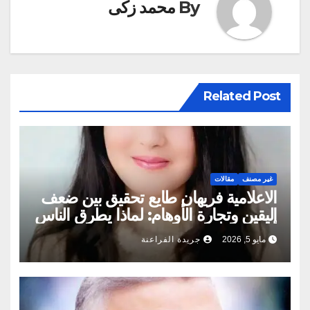
By
محمد زكى
Related Post
غير مصنف
مقالات
الاعلامية فريهان طايع تحقيق بين ضعف
اليقين وتجارة الأوهام: لماذا يطرق الناس
أبواب المشعوذين
مايو 5, 2026
جريدة الفراعنة