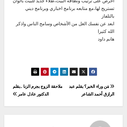
احرص على ترتيب ونظافه البيت،طلاء جديد للبيت بألوان
تستريح لها،مع متابعه برنامج اخباري وبرنامج ديني
بالتلفاز
ابعد عن نفسك الغل من الأشخاص وسامح الناس واذكر
الله كثيرا
هانم داود
تصفّح
مَن وراء الخبر؟ بقلم عبد
ملاحقة الزوج بجرم الزنا ..بقلم
الرازق أحمد الشاعر
الدكتور عادل عامر
المقالات