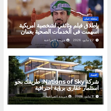
سلطنة عمان
بإطلاق فيلم وثائقي لشخصية أمريكية
أسهمت في الخدمات الصحية بعمان
22 مايو، 2026
جريدة الفراعنة
اقتصاد
شركة Nations of Sky: طريقك نحو
استثمار عقاري برؤية احترافية
8 مايو، 2026
جريدة الفراعنة