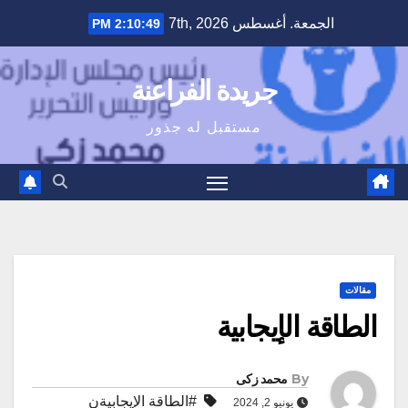
Ski
الجمعة. أغسطس 7th, 2026
2:10:50 PM
t
conten
جريدة الفراعنة
مستقبل له جذور
مقالات
الطاقة الإيجابية
By
محمد زكى
#الطاقة الإيجابيةن
يونيو 2, 2024