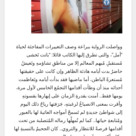
وواصلت الرواية ببراعة وصف التغييرات المفاجئة لحياة
“أمل”، والتى تطرق إليها الكاتب قائلا: “باتت تَخشى
مُستقبلِ مُبهم المعالم إلا من مناطقِ تشاؤمهِ وتَعيشُ
حاضرُ بدت أيامه هادئة الظاهر وإن كانت على حقيقتها
مُستعرةً الباطن، أما ماضيها فقد بدأت أيامه وتَعاظمت
أحداثه منذ أن وطأت أقدامها التجمُع الخامس لأول مرة،
يومها فقط.. أمنت بقدرةِ الزمان على إبهارها بقسوتهِ
وأقرت بمعنى الانصياعُ لرغبتهِ، جَرَفتها رياحُ ذلك اليوم
إلى شواطئ جديدةِ لم تَسمحْ أمواجه العاتيةَ لها بالعبور
ومُتابعةِ حياتها.. كما لم تُمهلْها رماله المُتصلبة من تحت
أقدامها فرصةً للانتظار والتروي.. كان الجحيمُ بالنسبةِ لها