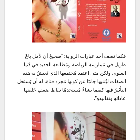
فكما تصف أحد عبارات الرواية: “صحيحٌ أن لأمل باعَ
طويل في مُمارسةِ الرياضة ومُطالعةِ الجديد في دُنيا
العلوم، ولكن متى اعتمد مُجتمعها الذي تَعيشُ به هذه
الصفات ليُنئيها جانبًا عن كونها مُجرد فتاة، له أن يَستَحل
التأثيرُ فيها كيفما يشاءُ مُستخدمًا نقاط ضعفِ خَلَقتها
عاداتهِ وتقاليدهِ”.