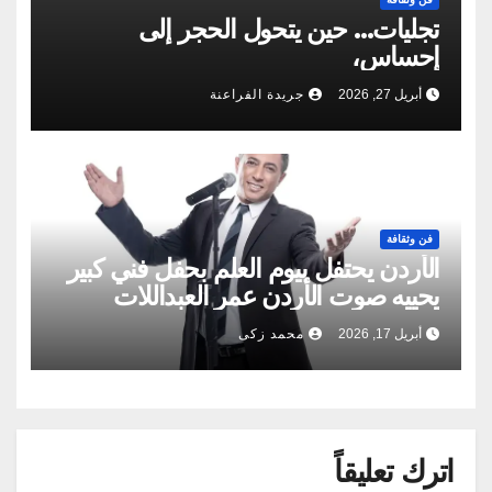
تجليات… حين يتحول الحجر إلى
إحساس،
أبريل 27, 2026
جريدة الفراعنة
فن وثقافة
الأردن يحتفل بيوم العلم بحفل فني كبير
يحييه صوت الأردن عمر العبداللات
أبريل 17, 2026
محمد زكى
اترك تعليقاً