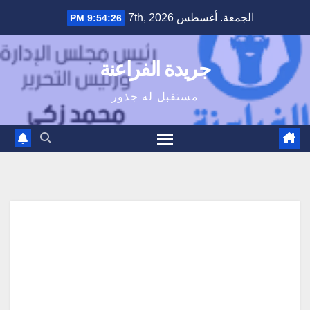
Ski
الجمعة. أغسطس 7th, 2026
9:54:27 PM
t
conten
جريدة الفراعنة
مستقبل له جذور