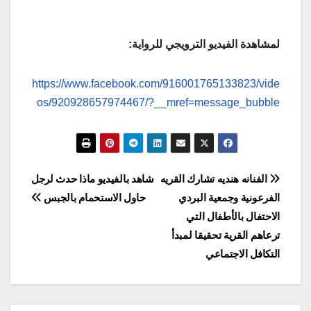
لمشاهدة الفيديو الترويجي للرواية:
https://www.facebook.com/916001765133823/vide
os/920928657974467/?__mref=message_bubble
تصفّح
الفنانه هنديه تشارك القريه
شاهد بالفيديو ماذا حدث لرجل
الفرعونية وجمعية البردي
حاول الاستحمام بالجبس
المقالات
الاحتفال بالأطفال التي
ترعاهم القرية تحقيقا لمبدأ
التكافل الاجتماعي