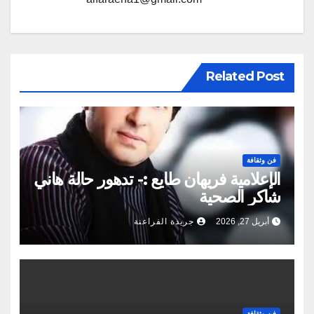
Related Post
فن وثقافة
الإعلامية فريهان طايع :- تدهور حالة هاني
شاكر الصحية
أبريل 27, 2026
جريدة الفراعنة
فن وثقافة