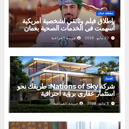
سلطنة عمان
بإطلاق فيلم وثائقي لشخصية أمريكية
أسهمت في الخدمات الصحية بعمان
22 مايو، 2026
جريدة الفراعنة
اقتصاد
شركة Nations of Sky: طريقك نحو
استثمار عقاري برؤية احترافية
8 مايو، 2026
جريدة الفراعنة