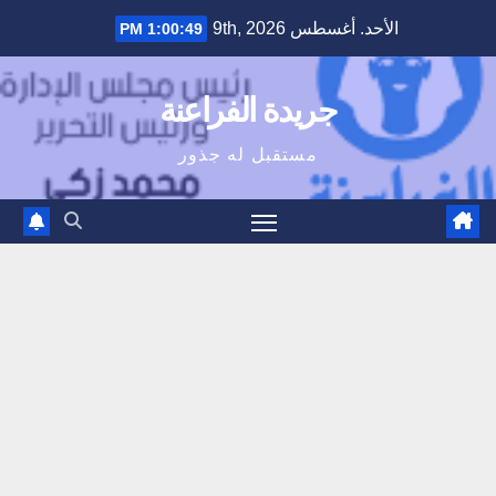
Ski
الأحد. أغسطس 9th, 2026
1:00:50 PM
t
conten
جريدة الفراعنة
مستقبل له جذور