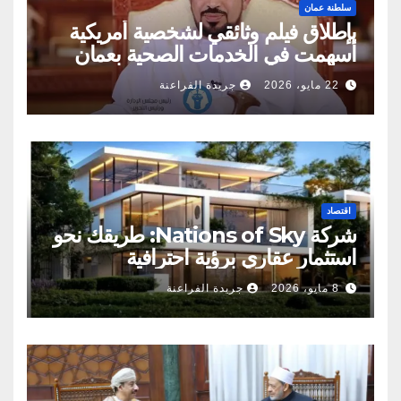
سلطنة عمان
بإطلاق فيلم وثائقي لشخصية أمريكية
أسهمت في الخدمات الصحية بعمان
22 مايو، 2026
جريدة الفراعنة
اقتصاد
شركة Nations of Sky: طريقك نحو
استثمار عقاري برؤية احترافية
8 مايو، 2026
جريدة الفراعنة