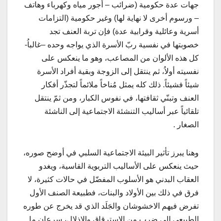
جهات عدة حكومية (ضرائب – أجور مياه وكهرباء وهاتف
– ورسوم أخرى لا نهاية لها) وغير حكومية (التزامات
أسرية وعائلية وقرابية عدة) فإن تربة العنف تجد
خصوبتها في نفسية ربّ الأسرة الذي يواجه وحده –غالباُ-
كل هذه الألوان من المصاعب، وهو ما ينعكس على
نفسيته أولاُ، ثم ينتقل إلى الزوجة وبقية أفراد الأسرة
شيئاً فشيئاً. ذلك كله يمثل مُناخاً ملائماً لتجذّر أفكار
العنف وتبنّي ثقافتها، في نفوس الكبار، ومن ثمّ ينتقل
تلقائياً عبر أساليب التنشئة الاجتماعية إلى الناشئة
الصغار .
وهنا يبرز تأثير البيئة الاجتماعية السلبي في أوضح صوره،
حيث ينعكس على الأساليب التربوية القاسية، ويغدو
العقاب البدني هو الأسلوب المفضّل في حالات كثيرة، لا
فرق في ذلك بين الأولاد والبنات، فطبيعة الصنف الأول
تفرض فيهم الاخشوشان والجَلَد الذي قد يخرج عن طوره
الطبيعي إلى ضرب من الاسترقاق والإذلال، سرعان ما