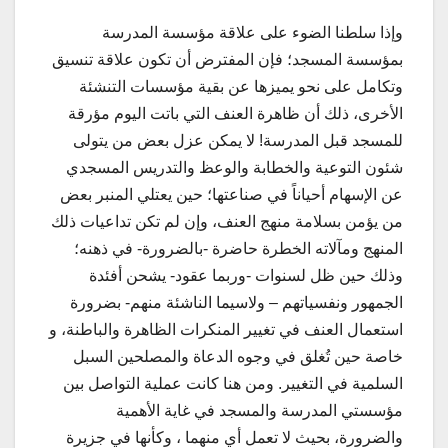
وإذا سلطنا الضوء على علاقة مؤسسة المدرسة
بمؤسسة المسجد؛ فإن المفترض أن تكون علاقة تنسيق
وتكامل على نحو يميزها عن بقية مؤسسات التنشئة
الأخرى، ذلك أن ظاهرة العنف التي باتت اليوم مؤرقة
للمسجد قبل المدرسة! لا يمكن عزل بعض من يتولى
شئون التوعية والخطابة والوعظ والتدريس المسجدي
عن الإسهام أحياناً في صناعتها؛ حين يعتلي المنبر بعض
من يؤمن بسلامة منهج العنف، وإن لم تكن تداعيات ذلك
المنهج ومآلاته الخطرة حاضرة -بالضرورة- في ذهنه؛
وذلك حين ظل لسنوات -وربما عقود- يشحن أفئدة
الجمهور ونفسياتهم – ولاسيما الناشئة منهم- بضرورة
استعمال العنف في تغيير المنكرات الظاهرة والباطنة، و
خاصة حين تُغلق في وجوه الدعاة والمصلحين السبل
السلمية في التغيير. ومن هنا كانت عملية التواصل بين
مؤسستي المدرسة والمسجد في غاية الأهمية
والضرورة، بحيث لا تعمل أي منهما ، وكأنها في جزيرة