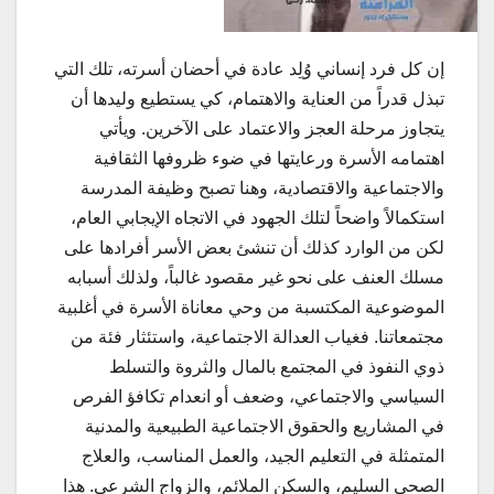
إن كل فرد إنساني وُلِد عادة في أحضان أسرته، تلك التي
تبذل قدراً من العناية والاهتمام، كي يستطيع وليدها أن
يتجاوز مرحلة العجز والاعتماد على الآخرين. ويأتي
اهتمامه الأسرة ورعايتها في ضوء ظروفها الثقافية
والاجتماعية
والاقتصادية، وهنا تصبح وظيفة المدرسة
استكمالاً واضحاً لتلك الجهود في الاتجاه الإيجابي العام،
لكن من الوارد كذلك أن تنشئ بعض الأسر أفرادها على
مسلك العنف على نحو غير مقصود غالباً، ولذلك أسبابه
الموضوعية المكتسبة من وحي معاناة الأسرة في أغلبية
مجتمعاتنا. فغياب العدالة الاجتماعية، واستئثار فئة من
ذوي النفوذ في المجتمع بالمال والثروة والتسلط
السياسي والاجتماعي، وضعف أو انعدام تكافؤ الفرص
في المشاريع والحقوق الاجتماعية الطبيعية والمدنية
المتمثلة في التعليم الجيد، والعمل المناسب، والعلاج
الصحي السليم، والسكن الملائم، والزواج الشرعي. هذا