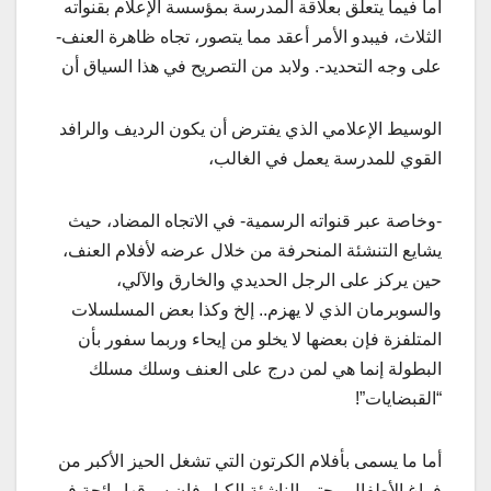
أما فيما يتعلق بعلاقة المدرسة بمؤسسة الإعلام بقنواته
الثلاث، فيبدو الأمر أعقد مما يتصور، تجاه ظاهرة العنف-
على وجه التحديد-. ولابد من التصريح في هذا السياق أن
الوسيط الإعلامي الذي يفترض أن يكون الرديف والرافد
القوي للمدرسة يعمل في الغالب،
-وخاصة عبر قنواته الرسمية- في الاتجاه المضاد، حيث
يشايع التنشئة المنحرفة من خلال عرضه لأفلام العنف،
حين يركز على الرجل الحديدي والخارق والآلي،
والسوبرمان الذي لا يهزم.. إلخ وكذا بعض المسلسلات
المتلفزة فإن بعضها لا يخلو من إيحاء وربما سفور بأن
البطولة إنما هي لمن درج على العنف وسلك مسلك
“القبضايات”!
أما ما يسمى بأفلام الكرتون التي تشغل الحيز الأكبر من
فراغ الأطفال وحتى الناشئة الكبار فإن سوقها رائجة في