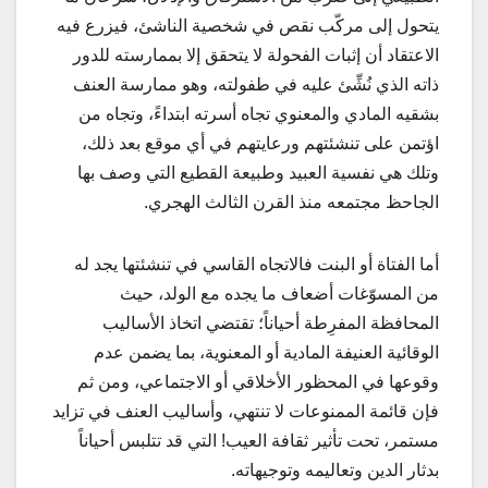
يتحول إلى مركّب نقص في شخصية الناشئ، فيزرع فيه
الاعتقاد أن إثبات الفحولة لا يتحقق إلا بممارسته للدور
ذاته الذي نُشِّئ عليه في طفولته، وهو ممارسة العنف
بشقيه المادي والمعنوي تجاه أسرته ابتداءً، وتجاه من
اؤتمن على تنشئتهم ورعايتهم في أي موقع بعد ذلك،
وتلك هي نفسية العبيد وطبيعة القطيع التي وصف بها
الجاحظ مجتمعه منذ القرن الثالث الهجري.
أما الفتاة أو البنت فالاتجاه القاسي في تنشئتها يجد له
من المسوّغات أضعاف ما يجده مع الولد، حيث
المحافظة المفرِطة أحياناً؛ تقتضي اتخاذ الأساليب
الوقائية العنيفة المادية أو المعنوية، بما يضمن عدم
وقوعها في المحظور الأخلاقي أو الاجتماعي، ومن ثم
فإن قائمة الممنوعات لا تنتهي، وأساليب العنف في تزايد
مستمر، تحت تأثير ثقافة العيب! التي قد تتلبس أحياناً
بدثار الدين وتعاليمه وتوجيهاته.