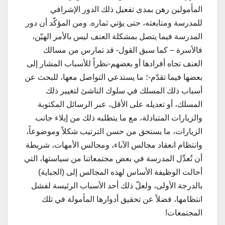
المأمولين رهن بمدى تفعيل ذلك الدور الإشرافي
للمدرسة ومتابعته، حتى يؤتي ثماره. ومن المؤكّد أن دور
المدرسة فيما يتصل بمشكلة العنف ليس بالأمر الهيّن،
فالأسرة – كما سبق القول- قد تمارس من مسالك
العنف تجاه أفرادها أو بعضهم-نظراً للأسباب المشار إلى
بعضها فيما تقدّم-؛ ما يستدعي التواصل معها، للبحث عن
أسباب ذلك المسلك في سلوك الناشئ لتغيير ذلك
المسلك، أو تعديله على الأقل، عبر الرسائل المكتوبة
والزيارات المتبادلة، مع ما يتطلبه ذلك من إيلاء جانب
الزيارات، ما يستحق من حسن الترتيب شكلاً وموضوعاً،
وانتظام انعقاد مجالس الآباء، ومجالس الأمهات، شريطة
أن تُعدِّل المدرسة في بعض مجتمعاتنا من سياستها، التي
أحالت الوظيفة الأساس لهذه المجالس إلى (الجباية)
بالدرجة الأولى، ولعلّ ذلك أحد الأسباب الرئيسة لفشل
انتظامها، فضلاً عن تحقيق أدوارها المأمولة في تلك
المجتمعات!