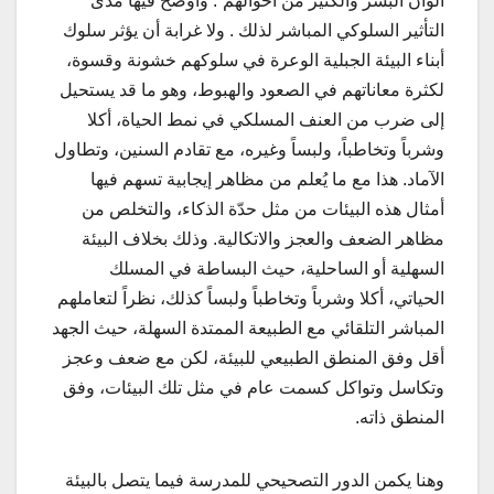
ألوان البشر والكثير من أحوالهم”. وأوضح فيها مدى
التأثير السلوكي المباشر لذلك . ولا غرابة أن يؤثر سلوك
أبناء البيئة الجبلية الوعرة في سلوكهم خشونة وقسوة،
لكثرة معاناتهم في الصعود والهبوط، وهو ما قد يستحيل
إلى ضرب من العنف المسلكي في نمط الحياة، أكلا
وشرباً وتخاطباً، ولبساً وغيره، مع تقادم السنين، وتطاول
الآماد. هذا مع ما يُعلم من مظاهر إيجابية تسهم فيها
أمثال هذه البيئات من مثل حدّة الذكاء، والتخلص من
مظاهر الضعف والعجز والاتكالية. وذلك بخلاف البيئة
السهلية أو الساحلية، حيث البساطة في المسلك
الحياتي، أكلا وشرباً وتخاطباً ولبساً كذلك، نظراً لتعاملهم
المباشر التلقائي مع الطبيعة الممتدة السهلة، حيث الجهد
أقل وفق المنطق الطبيعي للبيئة، لكن مع ضعف وعجز
وتكاسل وتواكل كسمت عام في مثل تلك البيئات، وفق
المنطق ذاته.
وهنا يكمن الدور التصحيحي للمدرسة فيما يتصل بالبيئة