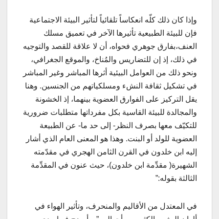
وإذا كان ذلك كلّه انعكاساً تلقائياً لتأثير البيئة الاجتماعية
فإن للبيئة الطبيعية تأثيرها الآخر في تعميق مسلك
العنف،بفارق جوهري فحواه، أن لا علاقة للقصد والتوجيه
في ذلك، إذ إن للتضاريس والمُناخ، والموقع الجغرافي،
ونحو ذلك من العوامل البيئية أثرها المباشر وغير المباشر
في تشكيل ثقافة النشء ومسلكياتهم من الجنسين. وهنا
يقل التركيز على الفوارق العضوية بينهما، إذ الخشونة
والمجالدة للبيئة القاسية بكل مفرداتها متطلبات ضرورية
للتكيّف معها بصرف النظر- إلى حد ما- عن الطبيعة
العضوية للولد أو البنت. وهذا هو المعنى العام الذي أشار
إليه ابن خلدون في القرن الثامن الهجري في مقدّمته
الشهيرة( مقدِّمة ابن خلدون)، حيث عنون في المقدِّمة
الثالثة بقوله:”
في المعتدل من الأقاليم والمنحرف، وتأثير الهواء في