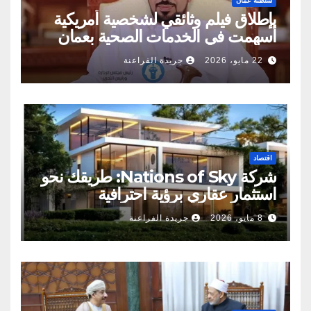
سلطنة عمان
بإطلاق فيلم وثائقي لشخصية أمريكية
أسهمت في الخدمات الصحية بعمان
22 مايو، 2026
جريدة الفراعنة
اقتصاد
شركة Nations of Sky: طريقك نحو
استثمار عقاري برؤية احترافية
8 مايو، 2026
جريدة الفراعنة