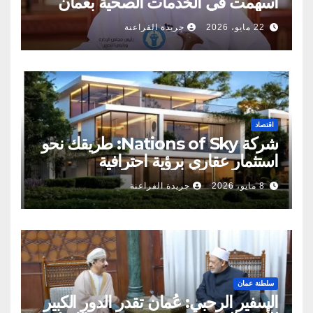
أسهمت في الخدمات الصحية بعمان
22 مايو، 2026
جريدة الفراعنة
اقتصاد
شركة Nations of Sky: طريقك نحو
استثمار عقاري برؤية احترافية
8 مايو، 2026
جريدة الفراعنة
سلطنة عمان
السفير الرحبي: عُمان تقدر الدور الكبير