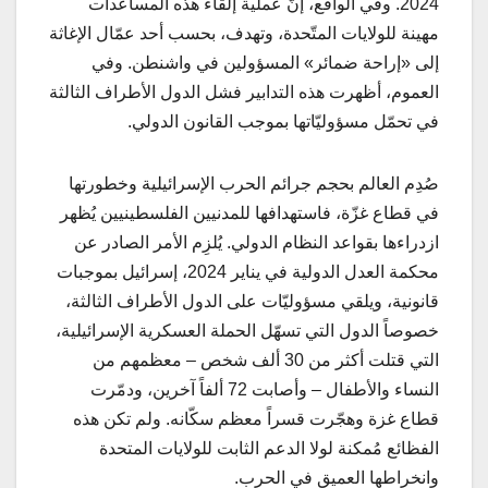
2024. وفي الواقع، إنّ عملية إلقاء هذه المساعدات
مهينة للولايات المتّحدة، وتهدف، بحسب أحد عمّال الإغاثة
إلى «إراحة ضمائر» المسؤولين في واشنطن. وفي
العموم، أظهرت هذه التدابير فشل الدول الأطراف الثالثة
في تحمّل مسؤوليّاتها بموجب القانون الدولي.
صُدِم العالم بحجم جرائم الحرب الإسرائيلية وخطورتها
في قطاع غزّة، فاستهدافها للمدنيين الفلسطينيين يُظهر
ازدراءها بقواعد النظام الدولي. يُلزِم الأمر الصادر عن
محكمة العدل الدولية في يناير 2024، إسرائيل بموجبات
قانونية، ويلقي مسؤوليّات على الدول الأطراف الثالثة،
خصوصاً الدول التي تسهّل الحملة العسكرية الإسرائيلية،
التي قتلت أكثر من 30 ألف شخص – معظمهم من
النساء والأطفال – وأصابت 72 ألفاً آخرين، ودمّرت
قطاع غزة وهجّرت قسراً معظم سكّانه. ولم تكن هذه
الفظائع مُمكنة لولا الدعم الثابت للولايات المتحدة
وانخراطها العميق في الحرب.