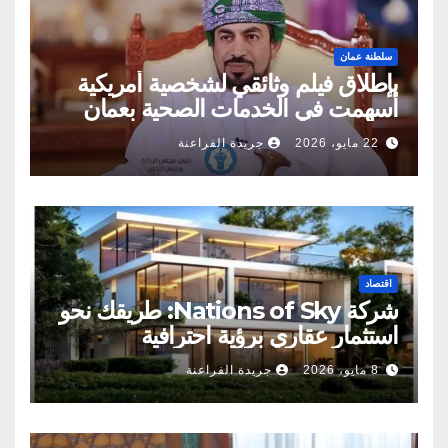
سلطنة عمان
بإطلاق فيلم وثائقي لشخصية أمريكية
أسهمت في الخدمات الصحية بعمان
22 مايو، 2026
جريدة الفراعنة
اقتصاد
شركة Nations of Sky: طريقك نحو
استثمار عقاري برؤية احترافية
8 مايو، 2026
جريدة الفراعنة