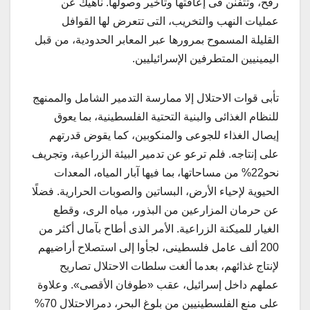
رفح، وتتفنن فى إعاقتها وتأخير وصولها. ناهيك عن
عمليات النهب والتخريب، التى تتعرض لها القوافل
القليلة المسموح بمرورها عبر المعابر الحدودية، من قبل
اليمينيين المتطرفين الإسرائيليين.
تأبى قوات الاحتلال إلا ممارسة التدمير الشامل والممنهج
للنظام الغذائى والبنية التحتية الفلسطينية، بما يعوق
إيصال الغذاء للجوعى والمنكوبين، كما يقوض قدرتهم
على إنتاجه. فلم ترعو عن تدمير البيئة الزراعية، وتجريف
نحو22% من مساحاتها، بما فيها آبار المياه، المعدات
الحيوية لإحياء الأرض، البساتين والصوبات الحرارية. فضلًا
عن حرمان المزارعين من البذور، مياه الرى، وقطع
الغيار للميكنة الزراعية. الأمر الذى أطاح بآمال أكثر من
200 ألف عامل فلسطينى، لجأوا إلى استصلاح أراضيهم
لإنتاج غذائهم، بعدما ألغت سلطات الاحتلال تصاريح
عملهم داخل إسرائيل، عقب «طوفان الأقصى». وعلاوة
على منع الفلسطينيين من بلوغ البحر، دمرالاحتلال 70%