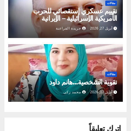
مقالات
تقييم عسكري إستقصائي للحرب
الأمريكية الإسرائيلية – الإيرانية
أبريل 27, 2026
جريدة الفراعنة
مقالات
تقوية الشخصية…هانم داود
أبريل 17, 2026
محمد زكى
اترك تعليقاً