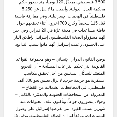
3,500 فلسطيني، بمعدّل 120 يومياً، منذ صدور حكم
محكمة العدل الدولية. وأصيب ما لا يقل عن 5,250
فلسطينياً في الهجمات الإسرائيلية. وفي مفارقة قاسية،
قُتِل 115 شخصاً وجُرِح 700 آخرون أثناء تجمّعهم حول
قافلة مساعدات في مدينة غزّة في 29 فبراير. وفي حين
اتّهم مسؤولو الصحّة الفلسطينيون إسرائيل بإطلاق النار
على الحشود، زعمت إسرائيل أنّهم ماتوا بسبب التدافع.
يوضح القانون الدولي الإنساني – وهو مجموعة القواعد
القانونية التي تحكم النزاعات المسلّحة – أن التجويع
المتعمّد للسكّان المدنيين من أجل تحقيق مكاسب
عسكرية هو جريمة حرب. لا يزال يعيش نحو 300 ألف
فلسطيني، في المحافظات الشمالية من القطاع –
المعزولة عن المحافظات الجنوبية والمدمّرة بالكامل –
وهؤلاء يتضورون جوعاً، ويأكلون علف الحيوانات منذ
شهرين بسبب القيود التي تفرضها إسرائيل على وصول
المساعدات. ووفقاً لوزارة الصحّة الفلسطينية، توفي 15