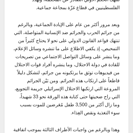
الفلسطينيين في قطاع غزّة بمجاعة جماعية.
وبعد مرور أكثر من عام على الإبادة الجماعية، وبالرغم
من جرائم الحرب والجرائم ضد الإنسانية المتواصلة، التي
تنتهك قواعد القانون الدولي على نحو لا يحتاج كثيراً من
التمحيص، إذ يكفي الاطلاع على ما تنشره وسائل الإعلام،
وما ينشر على وسائل التواصل الاجتماعي من تصريحات
للقادة في دولة الاحتلال، وما ينشره أفراد قوات الاحتلال
من فيديوهات توثق ما يرتكبونه من جرائم، لتشكل دليلاً
قاطعاً على ارتكاب هذه الجرائم. ومن بَيْن الجرائم
المروعة التي ارتكبها الاحتلال الإسرائيلي جريمة التجويع،
التي راح ضحيتها حتى كتابة هذه الورقة نحو 33 شهيداً،
وما زال أكثر من 3,500 طفل مُعَرضين للموت بسبب
سوء التغذية ونقص الغِذاء.
وهذا وبالرغم من واجبات الأطراف الثالثة بموجب اتفاقية