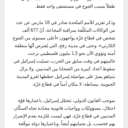
طفلاً بسبب الجوع في مستشفى واحد فقط.
وذكر تقرير للأمم المتّحدة صادر في 18 مارس عن عدد
من الوكالات المكلّفة بمراقبة المجاعة، أنّ 677 ألف
شخص في قطاع غزّة يواجهون «أعلى مستوى من الجوع
الكارثي». وحتى في مدينة رفح، التي يُفترض أنّها منطقة
آمنة وتؤوي الآن نحو 1,5 مليون فلسطيني نزحت
غالبيتهم في وقت سابق من الحرب، تسبّبت إسرائيل في
سقوط أعداد كبيرة من الضحايا بين المدنيين. ولا يزال
نتنياهو يصرّ على مواصلة إسرائيل خططها لغزو المدينة
الجنوبية. ببساطة، لا مكان آمناً في قطاع غزّة.
بموجب القانون الدولي، تتحمّل إسرائيل، باعتبارها قوّة
احتلال، مسؤوليّات وواجبات قانونية محدّدة تجاه السكّان
المدنيين في قطاع غزّة. فهي ليست مُلزَمة بعدم الإضرار
بهم فحسب، بل بحمايتهم أيضاً. وباعتبارها دولة موقّعة