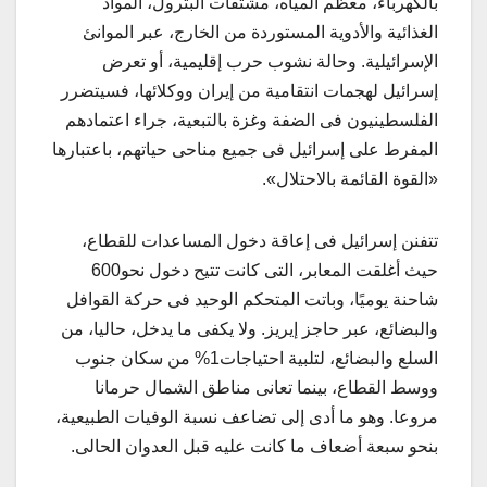
بالكهرباء، معظم المياه، مشتقات البترول، المواد
الغذائية والأدوية المستوردة من الخارج، عبر الموانئ
الإسرائيلية. وحالة نشوب حرب إقليمية، أو تعرض
إسرائيل لهجمات انتقامية من إيران ووكلائها، فسيتضرر
الفلسطينيون فى الضفة وغزة بالتبعية، جراء اعتمادهم
المفرط على إسرائيل فى جميع مناحى حياتهم، باعتبارها
«القوة القائمة بالاحتلال».
تتفنن إسرائيل فى إعاقة دخول المساعدات للقطاع،
حيث أغلقت المعابر، التى كانت تتيح دخول نحو600
شاحنة يوميًا، وباتت المتحكم الوحيد فى حركة القوافل
والبضائع، عبر حاجز إيريز. ولا يكفى ما يدخل، حاليا، من
السلع والبضائع، لتلبية احتياجات1% من سكان جنوب
ووسط القطاع، بينما تعانى مناطق الشمال حرمانا
مروعا. وهو ما أدى إلى تضاعف نسبة الوفيات الطبيعية،
بنحو سبعة أضعاف ما كانت عليه قبل العدوان الحالى.