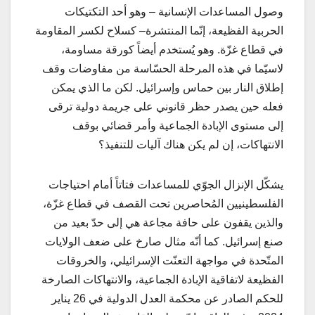
وصول المساعدات الإنسانية – وهو أحد التكتيكات
الحربية الفظيعة، إنّما المنتشرة– كسلاح لكسر المقاومة
في قطاع غزّة. وهو يُستخدم أيضاً كورقة مساومة،
لاسيّما في هذه المرحلة الحسّاسة من مفاوضات وقف
إطلاق النار بين حماس وإسرائيل. لكن ما الذي يمكن
فعله حين يصدر حظر قانوني على جريمة دولية ترقى
إلى مستوى الإبادة الجماعية وأمر قضائي بوقف
الانتهاكات، إن لم يكن هناك آليات للتنفيذ؟
يشكّل الإنزال الجوّي للمساعدات فتاتاً أمام احتياجات
الفلسطينيين المُحاصرين تحت القصف في قطاع غزّة،
والذين يقفون على حافة مجاعة هي إلى حدّ بعيد من
صنع إسرائيل. كما أنّه مثال صارخ على ضعف الولايات
المتّحدة في مواجهة التعنّت الإسرائيلي، والخروقات
الفظيعة لاتفاقية الإبادة الجماعية، والانتهاكات الصارخة
للحكم الصادر عن محكمة العدل الدولية في 26 يناير