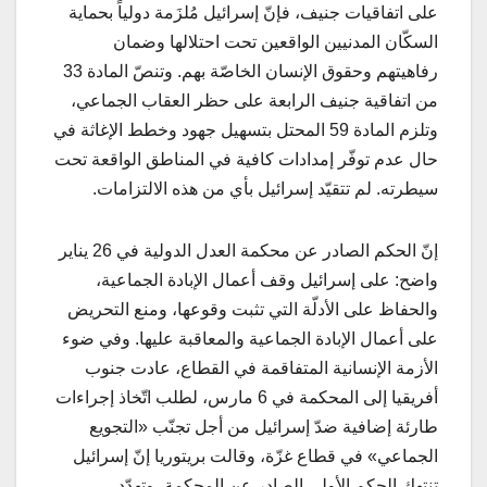
على اتفاقيات جنيف، فإنّ إسرائيل مُلزَمة دولياً بحماية
السكّان المدنيين الواقعين تحت احتلالها وضمان
رفاهيتهم وحقوق الإنسان الخاصّة بهم. وتنصّ المادة 33
من اتفاقية جنيف الرابعة على حظر العقاب الجماعي،
وتلزم المادة 59 المحتل بتسهيل جهود وخطط الإغاثة في
حال عدم توفّر إمدادات كافية في المناطق الواقعة تحت
سيطرته. لم تتقيّد إسرائيل بأي من هذه الالتزامات.
إنّ الحكم الصادر عن محكمة العدل الدولية في 26 يناير
واضح: على إسرائيل وقف أعمال الإبادة الجماعية،
والحفاظ على الأدلّة التي تثبت وقوعها، ومنع التحريض
على أعمال الإبادة الجماعية والمعاقبة عليها. وفي ضوء
الأزمة الإنسانية المتفاقمة في القطاع، عادت جنوب
أفريقيا إلى المحكمة في 6 مارس، لطلب اتّخاذ إجراءات
طارئة إضافية ضدّ إسرائيل من أجل تجنّب «التجويع
الجماعي» في قطاع غزّة، وقالت بريتوريا إنّ إسرائيل
تنتهك الحكم الأولي الصادر عن المحكمة، وتهدّد