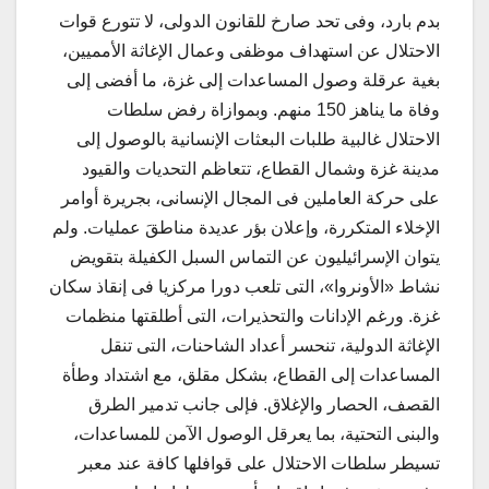
بدم بارد، وفى تحد صارخ للقانون الدولى، لا تتورع قوات
الاحتلال عن استهداف موظفى وعمال الإغاثة الأمميين،
بغية عرقلة وصول المساعدات إلى غزة، ما أفضى إلى
وفاة ما يناهز 150 منهم. وبموازاة رفض سلطات
الاحتلال غالبية طلبات البعثات الإنسانية بالوصول إلى
مدينة غزة وشمال القطاع، تتعاظم التحديات والقيود
على حركة العاملين فى المجال الإنسانى، بجريرة أوامر
الإخلاء المتكررة، وإعلان بؤر عديدة مناطقَ عمليات. ولم
يتوان الإسرائيليون عن التماس السبل الكفيلة بتقويض
نشاط «الأونروا»، التى تلعب دورا مركزيا فى إنقاذ سكان
غزة. ورغم الإدانات والتحذيرات، التى أطلقتها منظمات
الإغاثة الدولية، تنحسر أعداد الشاحنات، التى تنقل
المساعدات إلى القطاع، بشكل مقلق، مع اشتداد وطأة
القصف، الحصار والإغلاق. فإلى جانب تدمير الطرق
والبنى التحتية، بما يعرقل الوصول الآمن للمساعدات،
تسيطر سلطات الاحتلال على قوافلها كافة عند معبر