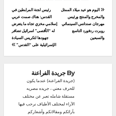
تصفّح
اليوم هو عيد ميلاد الممثل
رئيس لجنة المرابطين في
والمخرج والمنتج ورئيس
القدس: هناك صمت عربي
المقالات
مهرجان صندانس السينمائي
إسلامي مخزي تجاه ما يتعرض
روبرت ردفورد التاسع
له “الأقصى” اسرائيل تضافر
والسبعين
جهودها لتكريس السيادة
الإسرائيلية على “القدس”
By
جريدة الفراعنة
(جريدة الفراعنة) عندما يكون
للحرف معني ، جريده مصريه
مستقلة شامله تعبر عن مختلف
الآراء لمختلف الأطياف نرحب فيها
بآرائكم ومقالاتكم وأشعاركم