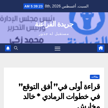
Ski
السبت. أغسطس 8th, 2026
5:39:24 AM
t
conten
جريدة الفراعنة
مستقبل له جذور
مقالات
قراءة أولى في” أفق التوقع”
في خطوات الرمادي * خالد
مخارش