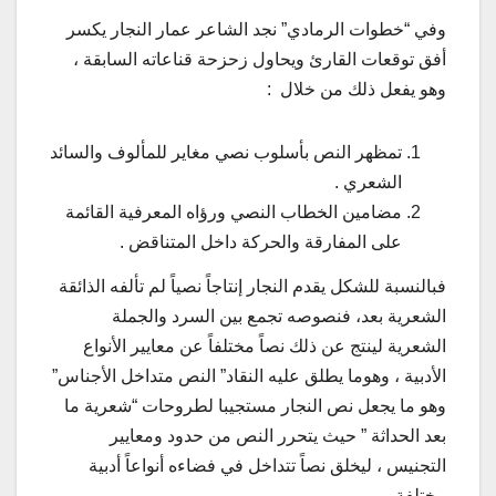
وفي “خطوات الرمادي” نجد الشاعر عمار النجار يكسر
أفق توقعات القارئ ويحاول زحزحة قناعاته السابقة ،
وهو يفعل ذلك من خلال :
تمظهر النص بأسلوب نصي مغاير للمألوف والسائد
الشعري .
مضامين الخطاب النصي ورؤاه المعرفية القائمة
على المفارقة والحركة داخل المتناقض .
فبالنسبة للشكل يقدم النجار إنتاجاً نصياً لم تألفه الذائقة
الشعرية بعد، فنصوصه تجمع بين السرد والجملة
الشعرية لينتج عن ذلك نصاً مختلفاً عن معايير الأنواع
الأدبية ، وهوما يطلق عليه النقاد” النص متداخل الأجناس”
وهو ما يجعل نص النجار مستجيبا لطروحات “شعرية ما
بعد الحداثة ” حيث يتحرر النص من حدود ومعايير
التجنيس ، ليخلق نصاً تتداخل في فضاءه أنواعاً أدبية
مختلفة .