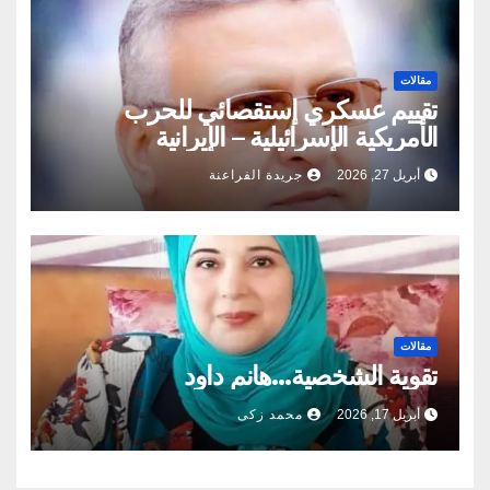
مقالات
تقييم عسكري إستقصائي للحرب
الأمريكية الإسرائيلية – الإيرانية
أبريل 27, 2026
جريدة الفراعنة
مقالات
تقوية الشخصية…هانم داود
أبريل 17, 2026
محمد زكى