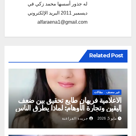
له جذور أسسها محمد زكي في
ديسمبر 2011 البريد الإلكتروني
alfaraena1@gmail.com
Related Post
غير مصنف
مقالات
الاعلامية فريهان طايع تحقيق بين ضعف
اليقين وتجارة الأوهام: لماذا يطرق الناس
أبواب المشعوذين
مايو 5, 2026
جريدة الفراعنة