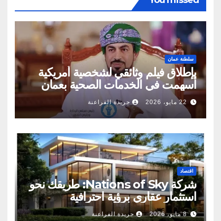
سلطنة عمان
بإطلاق فيلم وثائقي لشخصية أمريكية
أسهمت في الخدمات الصحية بعمان
22 مايو، 2026
جريدة الفراعنة
اقتصاد
شركة Nations of Sky: طريقك نحو
استثمار عقاري برؤية احترافية
8 مايو، 2026
جريدة الفراعنة