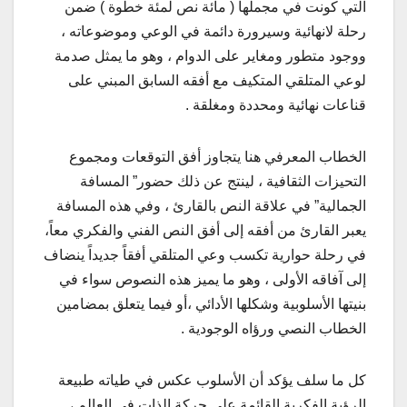
التي كونت في مجملها ( مائة نص لمئة خطوة ) ضمن
رحلة لانهائية وسيرورة دائمة في الوعي وموضوعاته ،
ووجود متطور ومغاير على الدوام ، وهو ما يمثل صدمة
لوعي المتلقي المتكيف مع أفقه السابق المبني على
قناعات نهائية ومحددة ومغلقة .
الخطاب المعرفي هنا يتجاوز أفق التوقعات ومجموع
التحيزات الثقافية ، لينتج عن ذلك حضور” المسافة
الجمالية” في علاقة النص بالقارئ ، وفي هذه المسافة
يعبر القارئ من أفقه إلى أفق النص الفني والفكري معاً،
في رحلة حوارية تكسب وعي المتلقي أفقاً جديداً ينضاف
إلى آفاقه الأولى ، وهو ما يميز هذه النصوص سواء في
بنيتها الأسلوبية وشكلها الأدائي ،أو فيما يتعلق بمضامين
الخطاب النصي ورؤاه الوجودية .
كل ما سلف يؤكد أن الأسلوب عكس في طياته طبيعة
الرؤية الفكرية القائمة على حركة الذات في العالم ،