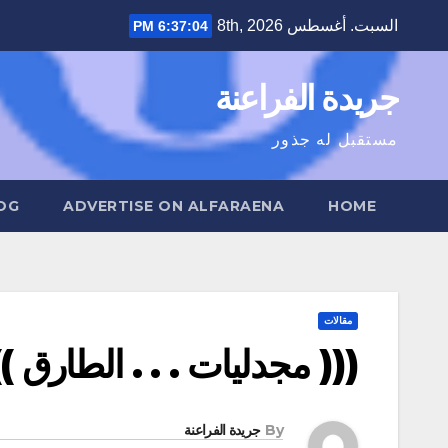
Ski
السبت. أغسطس 8th, 2026
6:37:05 PM
t
conten
جريدة الفراعنة
مستقبل له جذور
OG
ADVERTISE ON ALFARAENA
HOME
مقالات
((( مجدليات . . . الطارق 
By
جريدة الفراعنة