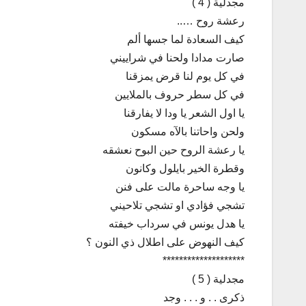
مجدلية ( 4 )
رعشة روح …..
كيف السعادة لما جسها ألم
صارت مدادا ولحنا في شراييني
في كل يوم لنا قرض يمزقنا
في كل سطر حروف بالملايين
يا اول الشعر يا ودا لا يفارقنا
ولحن واحاتنا بالآه مسكون
يا رعشة الروح حين البوح نعشقه
وقطرة الخير بايلول وكانون
يا وجه ساحرة مالت على فنن
تشجي فؤادي او تشجي تلاحيني
يا هدل يونس في سرداب خيفته
كيف النهوض على اطلال ذي النون ؟
********************
مجدلية ( 5 )
ذكرى . . و . . . وجد