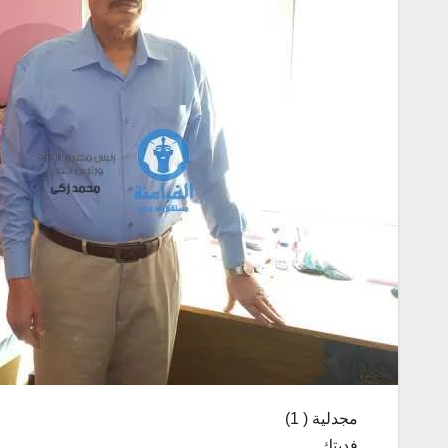
مجدلية ( 1)
فديتك ……