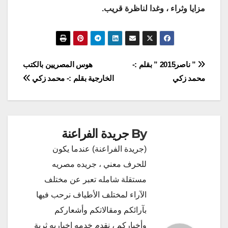
مزايا وثراء ، وغدا لناظرة قريب.
تصفّح
” ناصر2015 ” بقلم :-
هوس المصريين بالكتب
محمد زكي
الخارجية بقلم :- محمد زكي
المقالات
By
جريدة الفراعنة
(جريدة الفراعنة) عندما يكون
للحرف معني ، جريده مصريه
مستقلة شامله تعبر عن مختلف
الآراء لمختلف الأطياف نرحب فيها
بآرائكم ومقالاتكم وأشعاركم
وأخباركم ، نقدم خدمه إخباريه ثرية