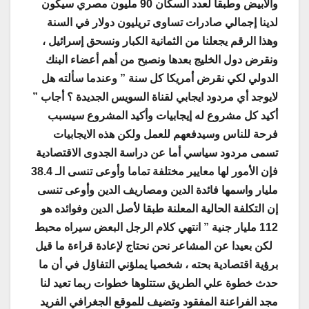
والأبيض وطبقا لعدد السكان 90 مليون مصري سيكون
لدينا إجمالي صادرات تساوى تريليون دولار في السنة
وهذا الرقم يجعلنا من الثمانية الكبار ونسحق إسرائيل ،
ونقرض دول الخليج بعدها ونصبح من أهم أعضاء البنك
الدولي لكي نقرض أمريكا كل سنة ” وعندما سألته هل
لايوجد أي مردود ايجابي لقناة السويس الجديدة ؟ أجاب ”
أكيد كل مشروع له إيجابيات وأكيد المشروع سيسبب
فرحة للناس وسيدفعهم للعمل ولكن هذه الايجابيات
تسمى مردود سياسي أما عن دراسة الجدوى الاقتصادية
فإن الأمور لها معايير مختلفة تماما وأوعى تنسى الـ 38.4
مليار واسمها فائدة الدين ومصاريف الدين وأوعى تنسى
إن التكلفة الحالية المعلنة طبقا لأصل الدين وفوائده هو
112 مليار جنية ” انتهي كلام الرجل البعض سيراه محبط
لكن بعيدا عن المشاعر نحن نحتاج لإعادة قراءة ما قيل
برؤية اقتصادية بحته ، شخصيا يملؤني التفاؤل في أن ما
حدث خطوة علي الطريق ستتلوها خطوات ربما تعيد لنا
مجد الفراعنة المفقود وتضيف للموقع الجغرافي الفريد