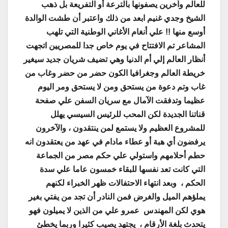
للعالم وآخرين يصفونها بالترعة أو التفريعة بل ذهب
الشيخ وجدي غنيم ابعد من ذلك واعتبر أن طشت الوالدة
أوسع منها !! علي أنغام الأغاني الوطنية التي تلهب
المشاعر تم الافتتاح في يوم خاص جدا للمصريين اتجهت
أنظار العالم إلي أم الدنيا وهي تضيف شريان جديد سيغير
خريطة العالم وجغرافيا الكون حضر من حضر وغاب من
غاب وتم دعوة من يستحق ومن لا يستحق ومر اليوم
عظيما وتدفقت الآمال مع سريان السفن علي صفحة
قناتنا الجديدة لكن المحب للرئيس السيسي يهلل
للمشروع العظيم ولا يستمع لمن ينتقدون ، والآخرون
يرفضون أي هبة أو عطاء مادام في عهد من يعتقدون انه
حطم أحلامهم واستولي علي حكم مصر من الجماعة
التي كانت تعد نفسها للبقاء خمسون عاما علي سدة
الحكم ، وبعد انتهاء الاحتفالات ظهر الخبراء لكنهم
يملؤهم الميل والغرض فمن النادر أن تجد من يفتي بغير
هوي لكن المهندس عمرو علي من الذين لا يميلون فهو
يتحدث بلغة الأرقام ، يجتهد يصيب كثيرا وربما يخطئ