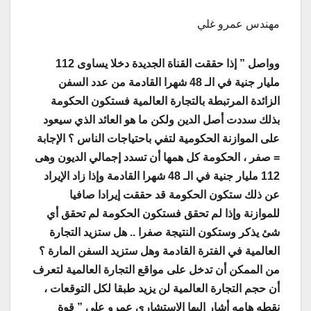
مهندس عمرو غلي
وواصل ” إذا حققت القناة الجديدة دخلا يساوى 112
مليار جنية في الـ 48 شهرا القادمة من عدد السفن
الزائدة المرتبطة بالتجارة العالمية فستكون الحكومة
بذلك سددت أصل الدين ولكن ما هو العائد الذي سيعود
على الموازنة الحكومية لتفي باحتياجات الناس ؟ الإجابة
= صفر ، الحكومة كل همها أن تسدد إجمالي الديون وهى
112 مليار جنية في الـ 48 شهرا القادمة وإذا زاد الإيراد
عن ذلك ستكون الحكومة قد حققت إيرادا صافيا
للموازنة وإذا لم تحقق فستكون الحكومة لم تحقق أي
شئ يذكر وستكون النتيجة صفرا .. هل ستزيد التجارة
العالمية في الفترة القادمة وهل ستزيد السفن المارة ؟
من الممكن أن تدخل على مواقع التجارة العالمية لتعرف
أن حجم التجارة العالمية لن يزيد طبقا لكل التوقعات ،
نقطه هامه أشار إليها الاستشاري عمرو علي ” قوة