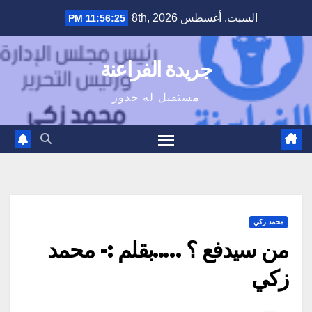
Ski
السبت. أغسطس 8th, 2026
11:56:25 PM
t
conten
جريدة الفراعنة
مستقبل له جذور
محمد زكي
من سيدفع ؟ …..بقلم :- محمد
زكي