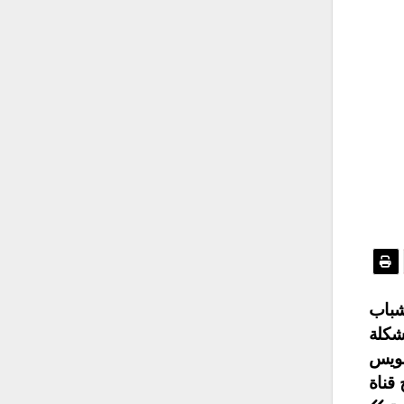
شباب
شكلة
سويس
قناة