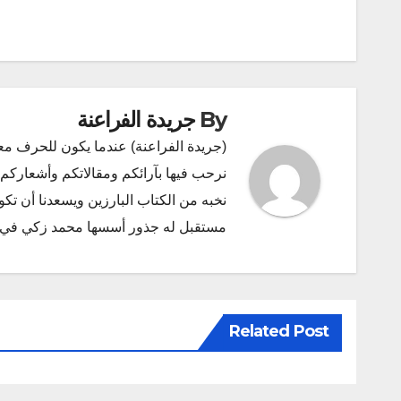
By
جريدة الفراعنة
(جريدة الفراعنة) عندما يكون للحرف مع
نرحب فيها بآرائكم ومقالاتكم وأشعاركم و
نخبه من الكتاب البارزين ويسعدنا أن ت
مستقبل له جذور أسسها محمد زكي في ديسمبر 2011 البريد الإلكتروني l.com
Related Post