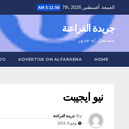
Ski
الجمعة. أغسطس 7th, 2026
5:11:59 AM
t
conten
جريدة الفراعنة
مستقبل له جذور
OG
ADVERTISE ON ALFARAENA
HOME
نيو ايجيبت
By
جريدة الفراعنة
يوليو 9, 2015