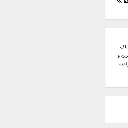
دة
ياف
زين و
اعنة