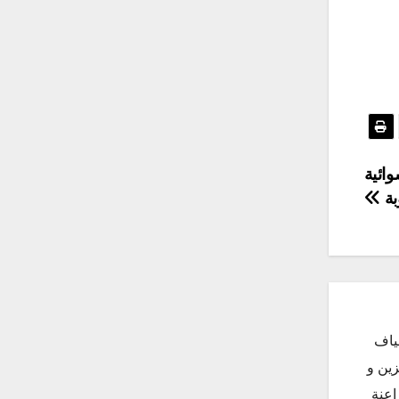
وائية
بة
ياف
زين و
اعنة