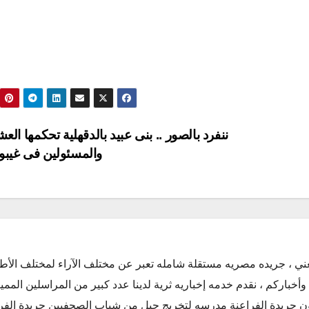
ننفرد بالصور .. بنى عبيد بالدقهلية تحكمها العش
والمسئولين فى غيبو
ني ، جريده مصريه مستقلة شامله تعبر عن مختلف الآراء لمختلف الأط
أخباركم ، نقدم خدمه إخباريه ثرية لدينا عدد كبير من المراسلين الممي
كون جريدة الفراعنة مدرسه لتخريج جيل من شباب الصحفيين جريدة الفر