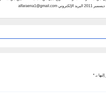
alfaraena1@gmai
ليها بـ
*