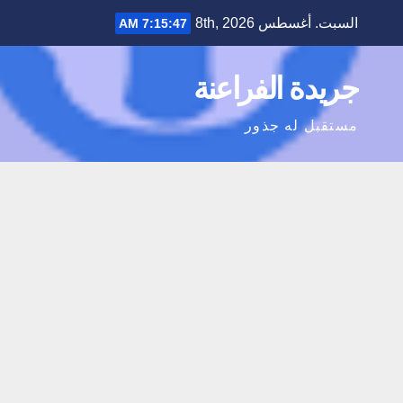
Ski
السبت. أغسطس 8th, 2026
7:15:48 AM
t
conten
جريدة الفراعنة
مستقبل له جذور