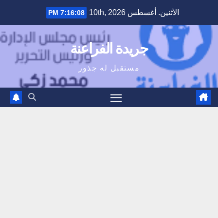
Ski
الأثنين. أغسطس 10th, 2026
7:16:08 PM
t
conten
جريدة الفراعنة
مستقبل له جذور