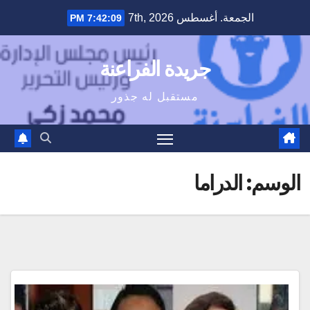
Ski
الجمعة. أغسطس 7th, 2026
7:42:09 PM
t
conten
جريدة الفراعنة
مستقبل له جذور
الوسم:
الدراما