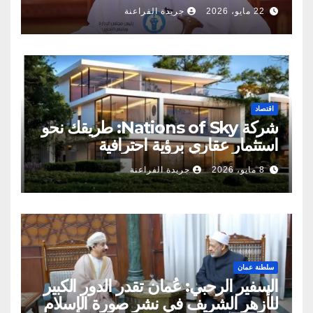
22 مايو، 2026
جريدة الفراعنة
اقتصاد
شركة Nations of Sky: طريقك نحو
استثمار عقاري برؤية احترافية
8 مايو، 2026
جريدة الفراعنة
سلطنة عمان
السفير الرحبي: عُمان تقدر الدور الكبير
للأزهر الشريف في نشر صورة الإسلام