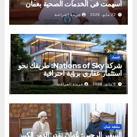
أسهمت في الخدمات الصحية بعمان
22 مايو، 2026
جريدة الفراعنة
اقتصاد
شركة Nations of Sky: طريقك نحو
استثمار عقاري برؤية احترافية
8 مايو، 2026
جريدة الفراعنة
سلطنة عمان
السفير الرحبي: عُمان تقدر الدور الكبير