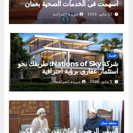
أسهمت في الخدمات الصحية بعمان
22 مايو، 2026
جريدة الفراعنة
اقتصاد
شركة Nations of Sky: طريقك نحو
استثمار عقاري برؤية احترافية
8 مايو، 2026
جريدة الفراعنة
سلطنة عمان
السفير الرحبي: عُمان تقدر الدور الكبير