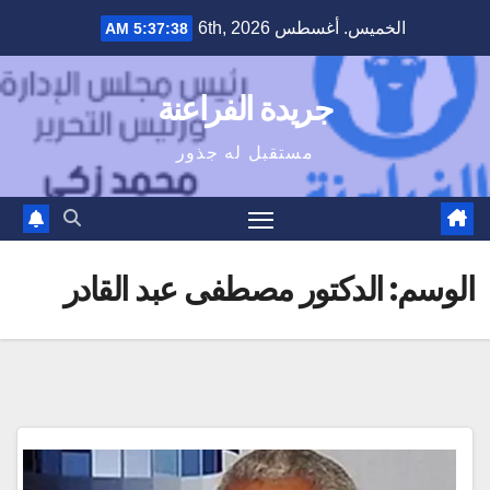
Ski
الخميس. أغسطس 6th, 2026
5:37:38 AM
t
conten
جريدة الفراعنة
مستقبل له جذور
الوسم:
الدكتور مصطفى عبد القادر