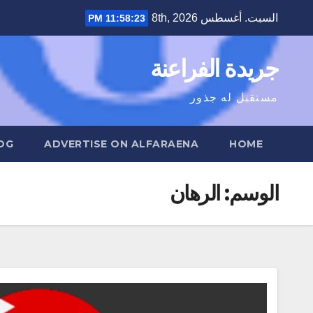
Ski
السبت. أغسطس 8th, 2026
11:58:23 PM
t
conten
جريدة الفراعنة
مستقبل له جذور
OG
ADVERTISE ON ALFARAENA
HOME
الوسم:
الرهان