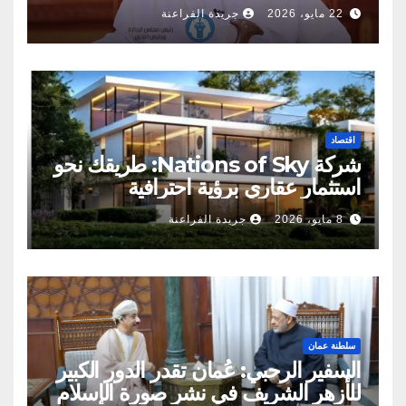
22 مايو، 2026
جريدة الفراعنة
اقتصاد
شركة Nations of Sky: طريقك نحو
استثمار عقاري برؤية احترافية
8 مايو، 2026
جريدة الفراعنة
سلطنة عمان
السفير الرحبي: عُمان تقدر الدور الكبير
للأزهر الشريف في نشر صورة الإسلام