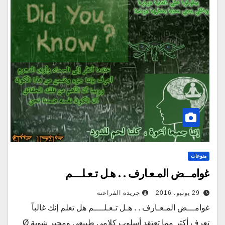
منوعات
غوامـــض المـعـارف . . هـل تـعـلــــم
29 يونيو، 2016
جريدة الفراعنة
غوامـــض المـعـارف . . هـل تـعـلــــم هل تعلم إنك غالباً
تعرف أكثر مما تعتقد أسلوب كلامي طبيعي ومحير شوية Ø