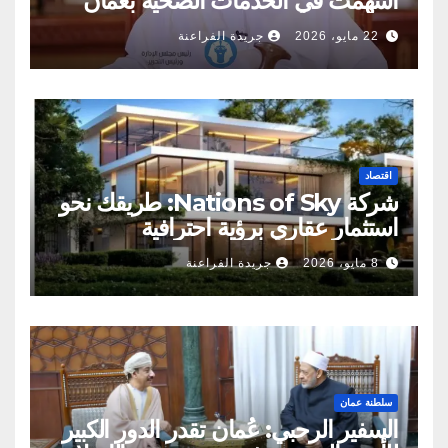
أسهمت في الخدمات الصحية بعمان
22 مايو، 2026
جريدة الفراعنة
اقتصاد
شركة Nations of Sky: طريقك نحو
استثمار عقاري برؤية احترافية
8 مايو، 2026
جريدة الفراعنة
سلطنة عمان
السفير الرحبي: عُمان تقدر الدور الكبير