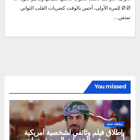
Ø Ø للمرة الأولى، أحس بالوقت كضربات القلب الثواني
تمتص…
You missed
سلطنة عمان
بإطلاق فيلم وثائقي لشخصية أمريكية