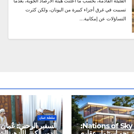
القليلة القادمة، بحسب ما أعلنت هيئة الأرصاد الجوية، بعدما
تسببت في غرق أجزاء كبيرة من اليونان، ولكن كثرت
التساؤلات عن إمكانية…
سلطنة عمان
شركة Nations of Sky:
السفير الرحبي: عُمان 
نحو استثمار عقاري
الدور الكبير للأزهر ا