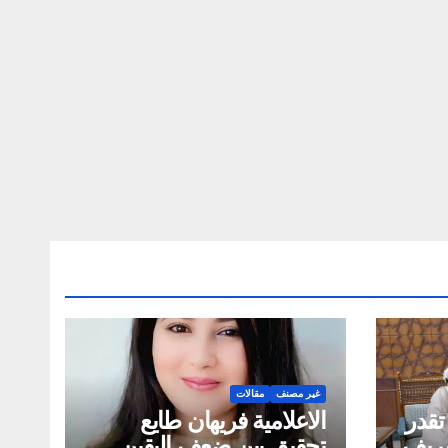
غير مصنف
مقالات
تقدر
الاعلامية فريهان طايع
لشريف
تحقيق بين ضعف اليقين