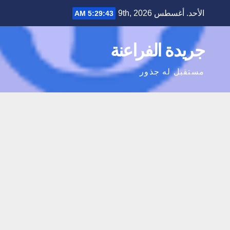
Ski
الأحد. أغسطس 9th, 2026
5:29:44 AM
t
conten
جريدة الفراعنة
مستقبل له جذور