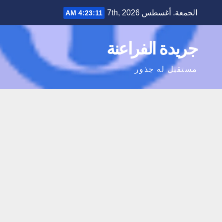
Ski
الجمعة. أغسطس 7th, 2026
4:23:11 AM
t
conten
جريدة الفراعنة
مستقبل له جذور