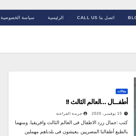
BL
اتصل بنا CALL US
الرئيسية
سياسة الخصوصية
مقالات
أطفـــال …العالم الثالث !!
15 نوفمبر، 2020
جريدة الفراعنة
كتب :جمال زرد الاطفال فى العالم الثالث وافريقيا. ومنهما
بالطبع أطفالنا المصريين .يعيشون فى بلدناهم مهملين