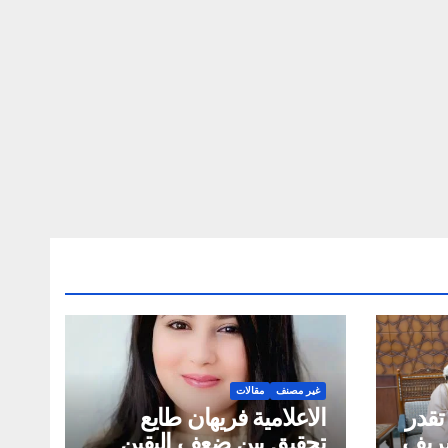
غير مصنف
مقالات
تقدر
الاعلامية فريهان طايع
لشريف
تحقيق بين ضعف اليقين