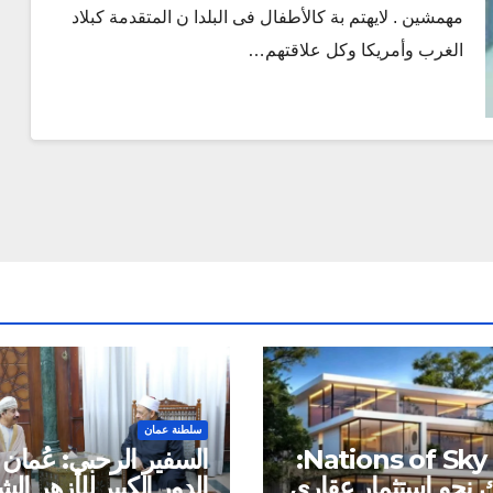
مهمشين . لايهتم بة كالأطفال فى البلدا ن المتقدمة كبلاد
الغرب وأمريكا وكل علاقتهم…
سلطنة عمان
شركة Nations of Sky:
السفير الرحبي: عُمان 
نحو استثمار عقاري
الدور الكبير للأزهر ا