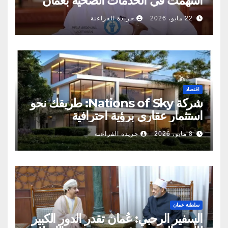
أسهمت في الخدمات الصحية بعمان
22 مايو، 2026
جريدة الفراعنة
اقتصاد
شركة Nations of Sky: طريقك نحو
استثمار عقاري برؤية احترافية
8 مايو، 2026
جريدة الفراعنة
سلطنة عمان
السفير الرحبي: عُمان تقدر الدور الكبير