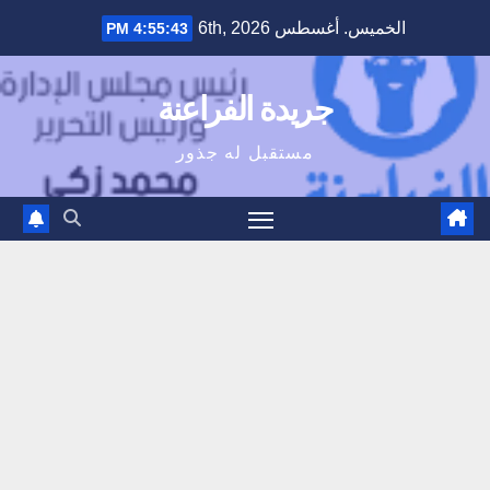
Ski
الخميس. أغسطس 6th, 2026
4:55:44 PM
t
conten
جريدة الفراعنة
مستقبل له جذور