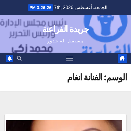
Ski
الجمعة. أغسطس 7th, 2026
3:26:27 PM
t
conten
جريدة الفراعنة
مستقبل له جذور
الوسم:
الفنانة انغام