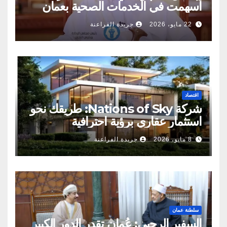
أسهمت في الخدمات الصحية بعمان
22 مايو، 2026
جريدة الفراعنة
اقتصاد
شركة Nations of Sky: طريقك نحو
استثمار عقاري برؤية احترافية
8 مايو، 2026
جريدة الفراعنة
سلطنة عمان
السفير الرحبي: عُمان تقدر الدور الكبير