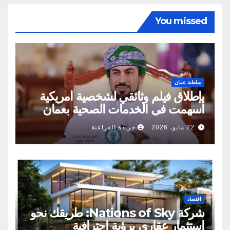
You missed
سلطنة عمان
بإطلاق فيلم وثائقي لشخصية أمريكية
أسهمت في الخدمات الصحية بعمان
22 مايو، 2026
جريدة الفراعنة
اقتصاد
شركة Nations of Sky: طريقك نحو
استثمار عقاري برؤية احترافية