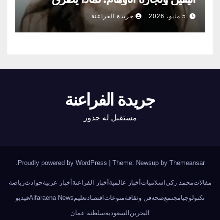
الناس أبواب المشعوذين
5 مايو، 2026
جريدة الفراعنة
جريدة الفراعنة
مستقبل له جذور
.
Proudly powered by WordPress
|
Theme: Newsup by
Themeansar
مقالات
محمد زكي
اسلاميات
أخبار عالمية
أخبار الفراعنة
أخبار عربية
حوادث
رياضة
تكنولوجيا
مجتمع
صحه
فن وثقافة
منوعات
اقتصاد
تعليم
Alfaraena News
فيديو
البحرين
السعودية
سلطنة عمان