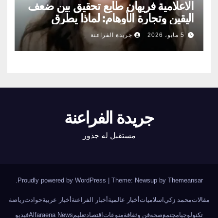
الاعلامية فريهان طايع تحقيق بين ضعف
اليقين وتجارة الأوهام: لماذا يطرق
الناس أبواب المشعوذين
5 مايو، 2026
جريدة الفراعنة
جريدة الفراعنة
مستقبل له جذور
.
Proudly powered by WordPress
|
Theme: Newsup by
Themeansar
مقالات
محمد زكي
اسلاميات
أخبار عالمية
أخبار الفراعنة
أخبار عربية
حوادث
رياضة
تكنولوجيا
مجتمع
صحه
فن وثقافة
منوعات
اقتصاد
تعليم
Alfaraena News
فيديو