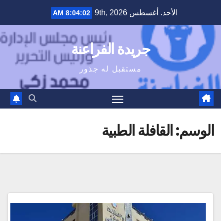
Ski
الأحد. أغسطس 9th, 2026
8:04:03 AM
t
conten
جريدة الفراعنة
مستقبل له جذور
الوسم:
القافلة الطبية