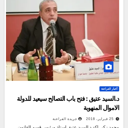
أخبار الفراعنة
د.السيد عتيق : فتح باب التصالح سيعيد للدولة
الاموال المنهوبة
25 فبراير، 2018
جريدة الفراعنة
محمد زكى اكد د.السيد عتيق استاذ ورئيس قسم القانون