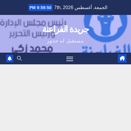
Ski
الجمعة. أغسطس 7th, 2026
9:59:50 PM
t
conten
جريدة الفراعنة
مستقبل له جذور