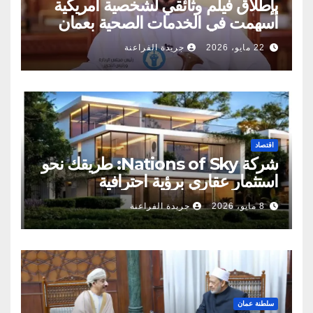
بإطلاق فيلم وثائقي لشخصية أمريكية
أسهمت في الخدمات الصحية بعمان
22 مايو، 2026
جريدة الفراعنة
اقتصاد
شركة Nations of Sky: طريقك نحو
استثمار عقاري برؤية احترافية
8 مايو، 2026
جريدة الفراعنة
سلطنة عمان