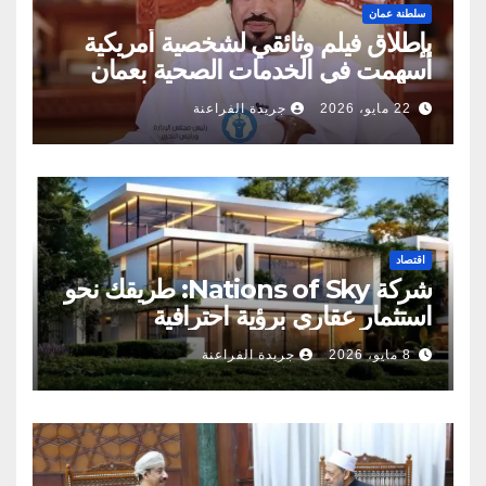
سلطنة عمان
بإطلاق فيلم وثائقي لشخصية أمريكية
أسهمت في الخدمات الصحية بعمان
22 مايو، 2026
جريدة الفراعنة
اقتصاد
شركة Nations of Sky: طريقك نحو
استثمار عقاري برؤية احترافية
8 مايو، 2026
جريدة الفراعنة