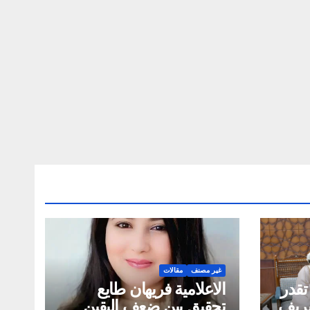
غير مصنف
مقالات
تقدر
الاعلامية فريهان طايع
لشريف
تحقيق بين ضعف اليقين