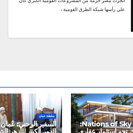
أنجزت مصر حزمة من المشروعات القومية الكبري كان
علي رأسها شبكة الطرق القومية ،
سلطنة عمان
شركة Nations of Sky:
السفير الرحبي: عُمان 
نحو استثمار عقاري
الدور الكبير للأزهر ا