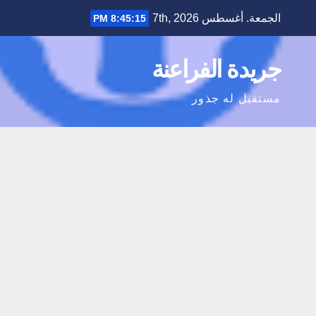
Ski
الجمعة. أغسطس 7th, 2026
8:45:16 PM
t
conten
جريدة الفراعنة
مستقبل له جذور