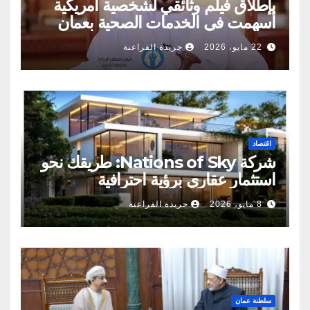
بإطلاق فيلم وثائقي لشخصية أمريكية
أسهمت في الخدمات الصحية بعمان
22 مايو، 2026
جريدة الفراعنة
اقتصاد
شركة Nations of Sky: طريقك نحو
استثمار عقاري برؤية احترافية
8 مايو، 2026
جريدة الفراعنة
سلطنة عمان