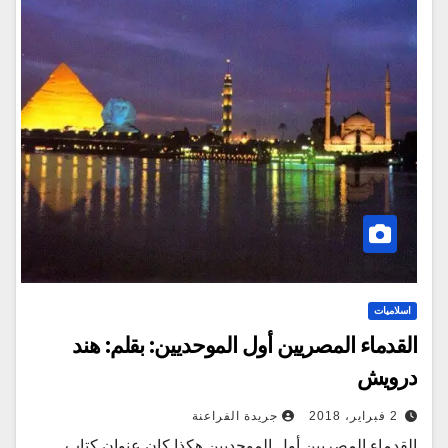
اسلاميات
القدماء المصريين أول الموحديين: بقلم: هند
درويش
2 فبراير، 2018
جريدة الفراعنة
القدماء المصريين أول الموحديين هكذا كان عنوان كتاب