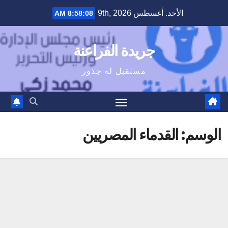
Ski
الأحد. أغسطس 9th, 2026
8:58:08 AM
t
conten
جريدة الفراعنة
مستقبل له جذور
الوسم:
القدماء المصريين