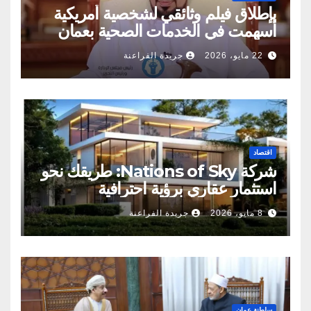
بإطلاق فيلم وثائقي لشخصية أمريكية
أسهمت في الخدمات الصحية بعمان
22 مايو، 2026
جريدة الفراعنة
اقتصاد
شركة Nations of Sky: طريقك نحو
استثمار عقاري برؤية احترافية
8 مايو، 2026
جريدة الفراعنة
سلطنة عمان