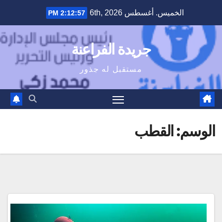
Ski
الخميس. أغسطس 6th, 2026
2:12:57 PM
t
conten
جريدة الفراعنة
مستقبل له جذور
الوسم:
القطب