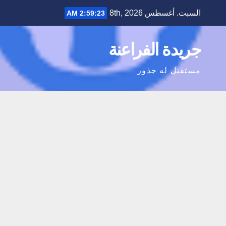
Ski
السبت. أغسطس 8th, 2026
2:59:24 AM
t
conten
جريدة الفراعنة
مستقبل له جذور