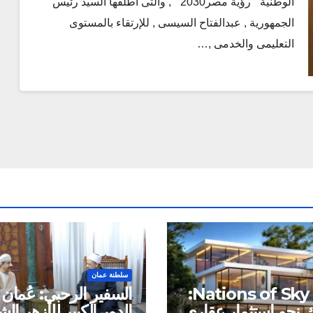
الوطنية ” رؤية مصر2030 ” , والتى أطلقها السيد رئيس
الجمهورية , عبدالفتاح السيسى , للإرتقاء بالمستوى
التعليمى والخدمى ,…
سلطنة عمان
شركة Nations of Sky:
السفير الرحبي: عُمان 
نحو استثمار عقاري
الدور الكبير للأزهر ا