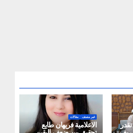
غير مصنف
مقالات
تقدر
الاعلامية فريهان طايع
لشريف
تحقيق بين ضعف اليقين