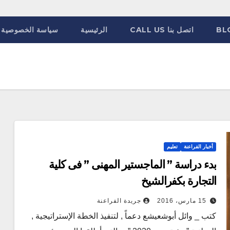
BL
اتصل بنا CALL US
الرئيسية
سياسة الخصوصية
أخبار الفراعنة
تعليم
بدء دراسة ” الماجستير المهنى ” فى كلية
التجارة بكفرالشيخ
15 مارس، 2016
جريدة الفراعنة
كتب _ وائل أبوشعيشع دعماً , لتنفيذ الخطة الإستراتيجية ,