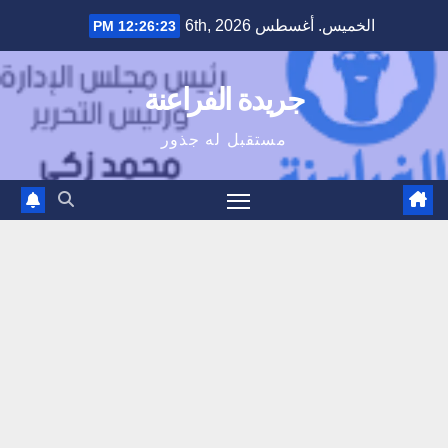
Ski
الخميس. أغسطس 6th, 2026
12:26:23 PM
t
conten
جريدة الفراعنة
مستقبل له جذور