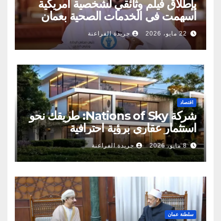
بإطلاق فيلم وثائقي لشخصية أمريكية
أسهمت في الخدمات الصحية بعمان
22 مايو، 2026
جريدة الفراعنة
اقتصاد
شركة Nations of Sky: طريقك نحو
استثمار عقاري برؤية احترافية
8 مايو، 2026
جريدة الفراعنة
سلطنة عمان