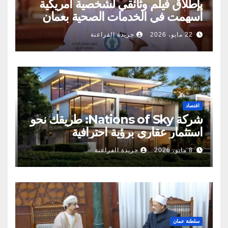
بإطلاق فيلم وثائقي لشخصية أمريكية
أسهمت في الخدمات الصحية بعمان
22 مايو، 2026
جريدة الفراعنة
اقتصاد
شركة Nations of Sky: طريقك نحو
استثمار عقاري برؤية احترافية
8 مايو، 2026
جريدة الفراعنة
سلطنة عمان