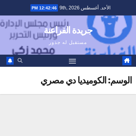
Ski
الأحد. أغسطس 9th, 2026
12:42:47 PM
t
conten
جريدة الفراعنة
مستقبل له جذور
الوسم:
الكوميديا دي مصري