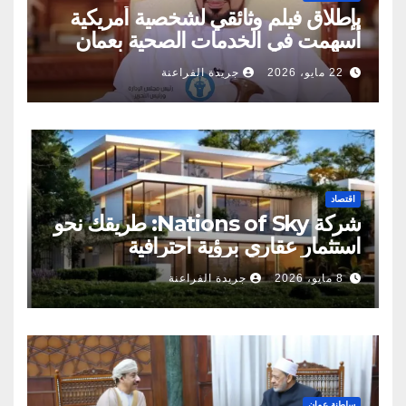
بإطلاق فيلم وثائقي لشخصية أمريكية
أسهمت في الخدمات الصحية بعمان
22 مايو، 2026
جريدة الفراعنة
اقتصاد
شركة Nations of Sky: طريقك نحو
استثمار عقاري برؤية احترافية
8 مايو، 2026
جريدة الفراعنة
سلطنة عمان