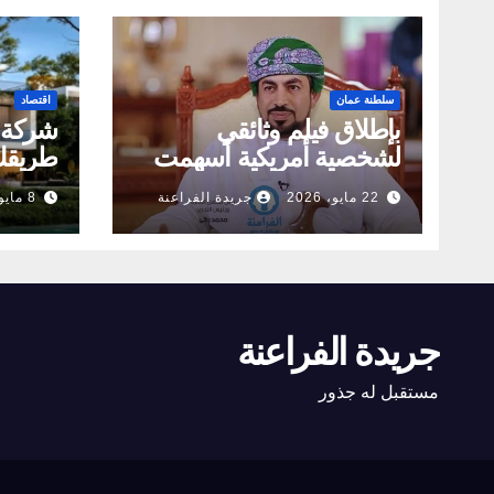
سلطنة عمان
اقتصاد
بإطلاق فيلم وثائقي
لشخصية أمريكية أسهمت
طريقك 
في الخدمات الصحية بعمان
برؤية 
22 مايو، 2026
جريدة الفراعنة
8 مايو، 2026
جريدة الفراعنة
مستقبل له جذور