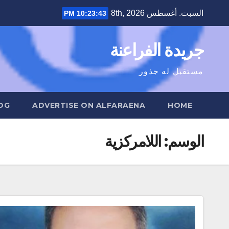
Ski
السبت. أغسطس 8th, 2026
10:23:43 PM
t
conten
جريدة الفراعنة
مستقبل له جذور
OG
ADVERTISE ON ALFARAENA
HOME
الوسم:
اللامركزية