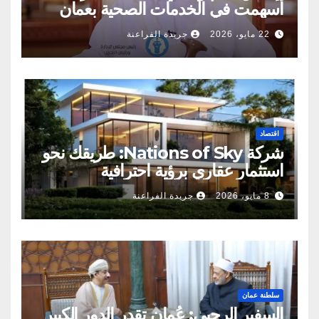
أسهمت في الخدمات الصحية بعمان
22 مايو، 2026
جريدة الفراعنة
اقتصاد
شركة Nations of Sky: طريقك نحو
استثمار عقاري برؤية احترافية
8 مايو، 2026
جريدة الفراعنة
سلطنة عمان
السفير الرحبي: عُمان تقدر الدور الكبير