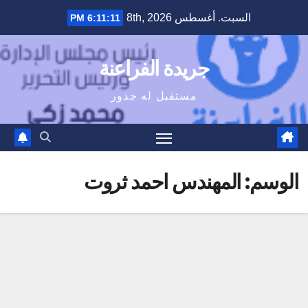
Ski
السبت. أغسطس 8th, 2026
6:11:12 PM
t
conten
جريدة الفراعنة
مستقبل له جذور
الوسم:
المهندس احمد ثروت