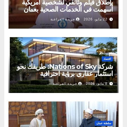
بإطلاق فيلم وثائقي لشخصية أمريكية
أسهمت في الخدمات الصحية بعمان
22 مايو، 2026
جريدة الفراعنة
اقتصاد
شركة Nations of Sky: طريقك نحو
استثمار عقاري برؤية احترافية
8 مايو، 2026
جريدة الفراعنة
سلطنة عمان