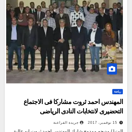
رياضة
المهندس احمد ثروت مشاركا فى الاجتماع
التحضيرى لانتخابات النادى الرياضى
15 نوفمبر، 2017
جريدة الفراعنة
المنيا / مديحه ممدوح شارك المهندس احمد ثروت ابو عالية