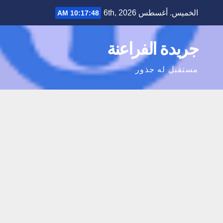
Ski
الخميس. أغسطس 6th, 2026
10:17:48 AM
t
conten
جريدة الفراعنة
مستقبل له جذور