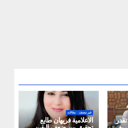
غير مصنف
مقالات
تقدر
الاعلامية فريهان طايع
لشريف
تحقيق بين ضعف اليقين