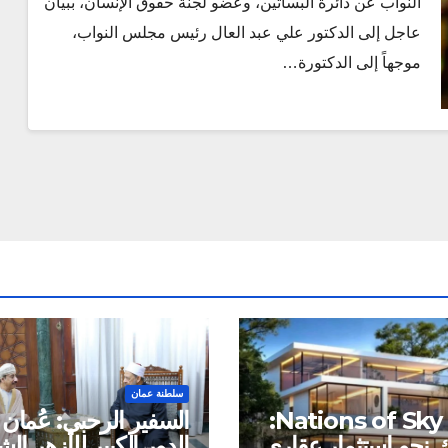
النواب عن دائرة البساتين، وعضو لجنة حقوق الإنسان، ببيان
عاجل إلى الدكتور علي عبد العال رئيس مجلس النواب،
موجهاً إلى الدكتورة…
سلطنة عمان
شركة Nations of Sky:
السفير الرحبي: عُمان 
نحو استثمار عقاري
الدور الكبير للأزهر ا