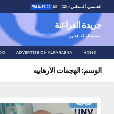
Ski
الخميس. أغسطس 6th, 2026
6:44:03 PM
t
conten
جريدة الفراعنة
مستقبل له جذور
OG
ADVERTISE ON ALFARAENA
HOME
الوسم:
الهجمات الارهابيه