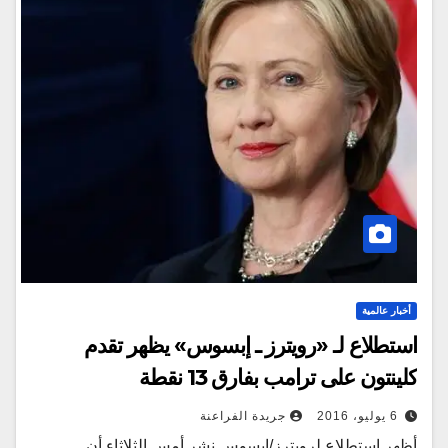
أخبار عالمية
استطلاع لـ «رويترز ـ إبسوس» يظهر تقدم
كلينتون على ترامب بفارق 13 نقطة
6 يوليو، 2016
جريدة الفراعنة
أظهر استطلاع لرويترز/إبسوس نشر أمس الثلاثاء أن