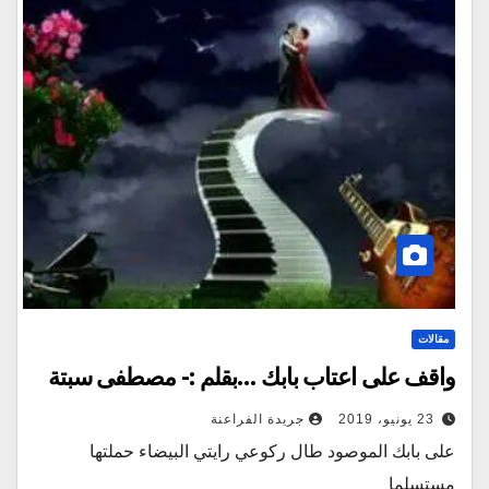
مقالات
واقف على اعتاب بابك …بقلم :- مصطفى سبتة
23 يونيو، 2019
جريدة الفراعنة
على بابك الموصود طال ركوعي رايتي البيضاء حملتها
مستسلما