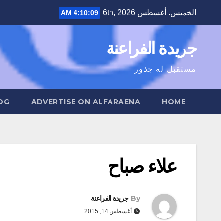
Ski
الخميس. أغسطس 6th, 2026
4:10:10 AM
t
conten
جريدة الفراعنة
مستقبل له جذور
OG
ADVERTISE ON ALFARAENA
HOME
علاء صباح
By
جريدة الفراعنة
أغسطس 14, 2015