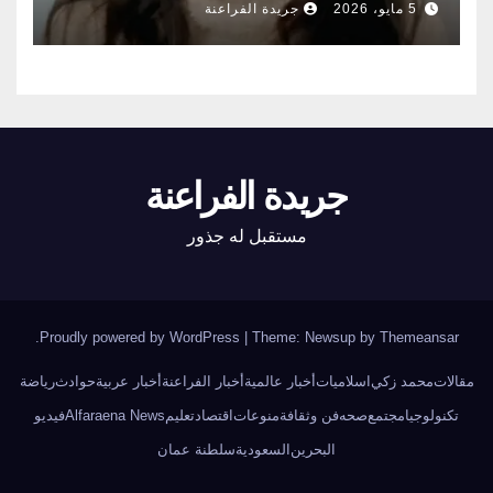
5 مايو، 2026
جريدة الفراعنة
جريدة الفراعنة
مستقبل له جذور
.
Proudly powered by WordPress
|
Theme: Newsup by
Themeansar
مقالات
محمد زكي
اسلاميات
أخبار عالمية
أخبار الفراعنة
أخبار عربية
حوادث
رياضة
تكنولوجيا
مجتمع
صحه
فن وثقافة
منوعات
اقتصاد
تعليم
Alfaraena News
فيديو
البحرين
السعودية
سلطنة عمان