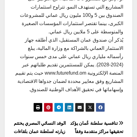
المشاريع التي تستهدف النمو. تتراوح استثمارات
الصندوق بين 5 و100 مليون ريال عماني للمشروعات
الكبرى، بينما تقتصر استثمارات المؤسسات الصغيرة
والمتوسطة على 5 ملايين ريال عماني.
يُذكر أن صندوق عمان المستقبل، الذي أطلقه جهاز
الاستثمار العماني بالشراكة مع وزارة المالية، يبلغ
رأسماله ملياري ريال عماني على مدى خمس سنوات
(2024-2028). يمكن للمستثمرين تقديم طلباتهم عبر
المنصة الإلكترونية www.futurefund.om حيث يتم تقييم
المشاريع وفق معايير محددة لضمان جدواها الاقتصادية
وإسهاماتها في تحقيق الأهداف الوطنية للصندوق.
تصفّح
تنافسية سلطنة عُمان يؤكد
الوفد النسائي المصري يختتم
تحقيقها مراكز متقدمة وفقاً
زيارته لسلطنة عمان بلقاءات