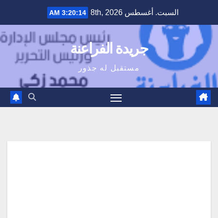
Ski
السبت. أغسطس 8th, 2026
3:20:15 AM
t
conten
جريدة الفراعنة
مستقبل له جذور