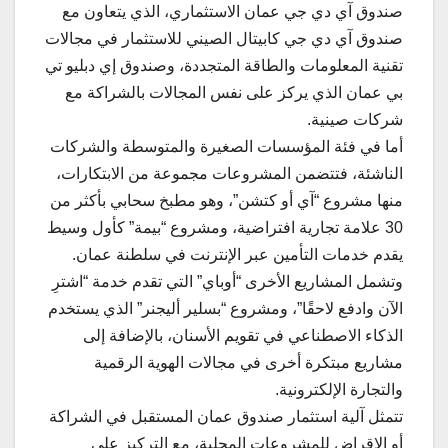
صندوق آي دي جي عمان الاستثماري، الذي يتعاون مع
صندوق آي دي جي كابيتال الصيني للاستثمار في مجالات
تقنية المعلومات والطاقة المتجددة، وصندوق إي دبليو تي
بي عمان الذي يركز على نفس المجالات بالشراكة مع
شركات صينية.
أما في فئة المؤسسات الصغيرة والمتوسطة والشركات
الناشئة، فتتضمن المشروعات مجموعة من الابتكارات،
منها مشروع “آي أو كتشن”، وهو مطبخ سحابي بأكثر من
30 علامة تجارية افتراضية، ومشروع “بيمة” كأول وسيط
يقدم خدمات التأمين عبر الإنترنت في سلطنة عمان.
وتشمل المشاريع الأخرى “أوباي” التي تقدم خدمة “اشترِ
الآن وادفع لاحقًا”، ومشروع “بسلير أليجنر” الذي يستخدم
الذكاء الاصطناعي في تقويم الأسنان، بالإضافة إلى
مشاريع مبتكرة أخرى في مجالات الهوية الرقمية
والتجارة الإلكترونية.
تتمثل آلية استثمار صندوق عمان المستقبل في الشراكة
أو الإقراض للمشروعات المحلية، مع التركيز على