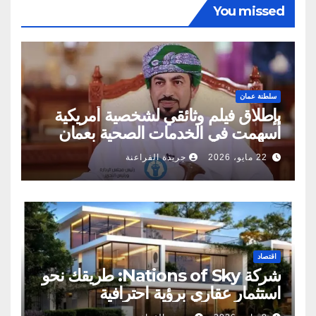
You missed
سلطنة عمان
بإطلاق فيلم وثائقي لشخصية أمريكية
أسهمت في الخدمات الصحية بعمان
22 مايو، 2026
جريدة الفراعنة
اقتصاد
شركة Nations of Sky: طريقك نحو
استثمار عقاري برؤية احترافية