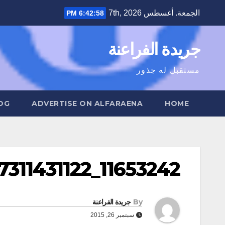
Ski
الجمعة. أغسطس 7th, 2026
6:42:59 PM
t
conten
جريدة الفراعنة
مستقبل له جذور
OG
ADVERTISE ON ALFARAENA
HOME
11653242_1588567311431122_1740043482_n
By
جريدة الفراعنة
سبتمبر 26, 2015