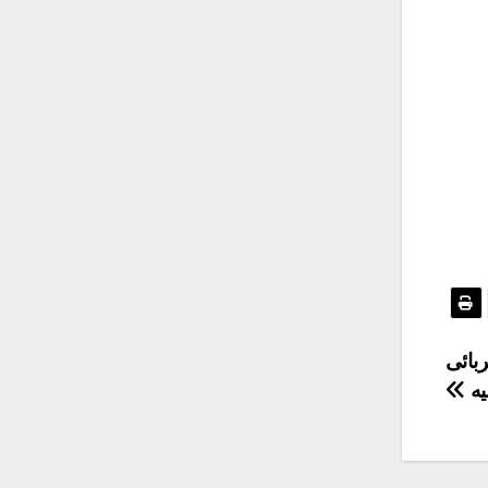
بائى
يه