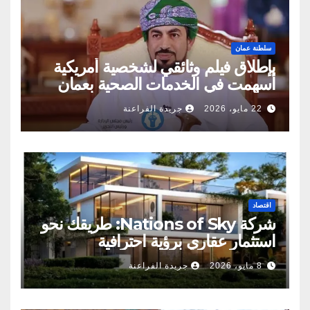
سلطنة عمان
بإطلاق فيلم وثائقي لشخصية أمريكية
أسهمت في الخدمات الصحية بعمان
22 مايو، 2026
جريدة الفراعنة
اقتصاد
شركة Nations of Sky: طريقك نحو
استثمار عقاري برؤية احترافية
8 مايو، 2026
جريدة الفراعنة