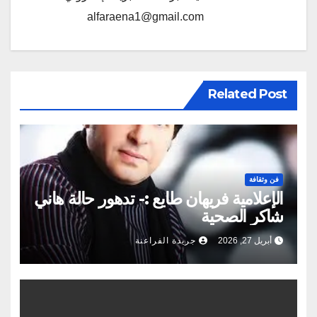
alfaraena1@gmail.com
Related Post
فن وثقافة
الإعلامية فريهان طايع :- تدهور حالة هاني
شاكر الصحية
أبريل 27, 2026
جريدة الفراعنة