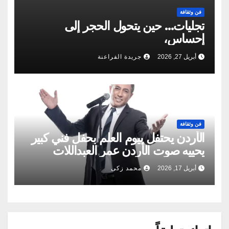
فن وثقافة
تجليات… حين يتحول الحجر إلى
إحساس،
أبريل 27, 2026
جريدة الفراعنة
فن وثقافة
الأردن يحتفل بيوم العلم بحفل فني كبير
يحييه صوت الأردن عمر العبداللات
أبريل 17, 2026
محمد زكى